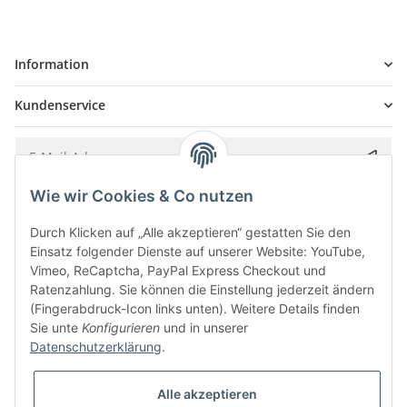
Information
Kundenservice
Wie wir Cookies & Co nutzen
Bitte senden Sie mir entsprechend Ihrer
Datenschutzerklärung
regelmäßig und
jederzeit widerruflich Informationen zu Ihrem Produktsortiment per E-Mail zu.
Durch Klicken auf „Alle akzeptieren“ gestatten Sie den
Einsatz folgender Dienste auf unserer Website: YouTube,
Vimeo, ReCaptcha, PayPal Express Checkout und
Ratenzahlung. Sie können die Einstellung jederzeit ändern
(Fingerabdruck-Icon links unten). Weitere Details finden
Sie unte
Konfigurieren
und in unserer
Datenschutzerklärung
.
Alle akzeptieren
* Alle Preise inkl. gesetzlicher USt., zzgl.
Versand