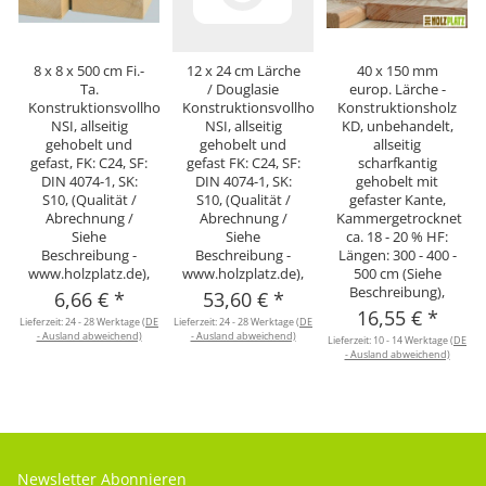
8 x 8 x 500 cm Fi.-
12 x 24 cm Lärche
40 x 150 mm
Ta.
/ Douglasie
europ. Lärche -
Konstruktionsvollholz
Konstruktionsvollholz
Konstruktionsholz
NSI, allseitig
NSI, allseitig
KD, unbehandelt,
gehobelt und
gehobelt und
allseitig
gefast, FK: C24, SF:
gefast FK: C24, SF:
scharfkantig
DIN 4074-1, SK:
DIN 4074-1, SK:
gehobelt mit
S10, (Qualität /
S10, (Qualität /
gefaster Kante,
Abrechnung /
Abrechnung /
Kammergetrocknet
Siehe
Siehe
ca. 18 - 20 % HF:
Beschreibung -
Beschreibung -
Längen: 300 - 400 -
www.holzplatz.de),
www.holzplatz.de),
500 cm (Siehe
Beschreibung),
6,66 €
*
53,60 €
*
16,55 €
*
Lieferzeit:
24 - 28 Werktage
(DE
Lieferzeit:
24 - 28 Werktage
(DE
- Ausland abweichend)
- Ausland abweichend)
Lieferzeit:
10 - 14 Werktage
(DE
- Ausland abweichend)
Newsletter Abonnieren