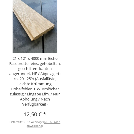
21 x 121 x 4000 mm Eiche
Fasebretter eins. gehobelt, n.
geschliffen, kanten
abgerundet, HF / Abgelagert:
ca. 20 - 25% (Ausfalläste,
Leichte Krümmung,
Hobelfehler u. Wurmlöcher
zulässig / Eingabe Lfm. / Nur
Abholung / Nach
Verfügbarkeit)
12,50 €
*
Lieferzeit:
10 - 14 Werktage
(DE - Ausland
abweichend)