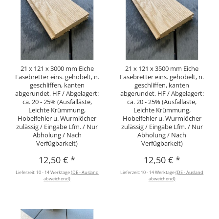
21 x 121 x 3000 mm Eiche
21 x 121 x 3500 mm Eiche
Fasebretter eins. gehobelt, n.
Fasebretter eins. gehobelt, n.
geschliffen, kanten
geschliffen, kanten
abgerundet, HF / Abgelagert:
abgerundet, HF / Abgelagert:
ca. 20 - 25% (Ausfalläste,
ca. 20 - 25% (Ausfalläste,
Leichte Krümmung,
Leichte Krümmung,
Hobelfehler u. Wurmlöcher
Hobelfehler u. Wurmlöcher
zulässig / Eingabe Lfm. / Nur
zulässig / Eingabe Lfm. / Nur
Abholung / Nach
Abholung / Nach
Verfügbarkeit)
Verfügbarkeit)
12,50 €
*
12,50 €
*
Lieferzeit:
10 - 14 Werktage
(DE - Ausland
Lieferzeit:
10 - 14 Werktage
(DE - Ausland
abweichend)
abweichend)