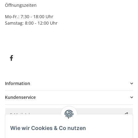
Öffnungszeiten
Mo-Fr.: 7:30 - 18:00 Uhr
Samstag: 8:00 - 12:00 Uhr
Information
Kundenservice
Wie wir Cookies & Co nutzen
Bitte senden Sie mir entsprechend Ihrer
Datenschutzerklärung
regelmäßig und
jederzeit widerruflich Informationen zu Ihrem Produktsortiment per E-Mail zu.