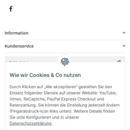
Information
Kundenservice
Wie wir Cookies & Co nutzen
Bitte senden Sie mir entsprechend Ihrer
Datenschutzerklärung
regelmäßig und
jederzeit widerruflich Informationen zu Ihrem Produktsortiment per E-Mail zu.
Durch Klicken auf „Alle akzeptieren“ gestatten Sie den
Einsatz folgender Dienste auf unserer Website: YouTube,
Vimeo, ReCaptcha, PayPal Express Checkout und
Ratenzahlung. Sie können die Einstellung jederzeit ändern
(Fingerabdruck-Icon links unten). Weitere Details finden
Sie unte
Konfigurieren
und in unserer
Datenschutzerklärung
.