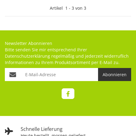
Artikel
1
-
3
von
3
Newsletter Abonnieren
Bitte senden Sie mir entsprechend Ihrer
Datenschutzerklärung
regelmäßig und jederzeit widerruflich
Informationen zu Ihrem Produktsortiment per E-Mail zu.
Abonnieren
Schnelle Lieferung
Heute bestellt, morgen geliefert