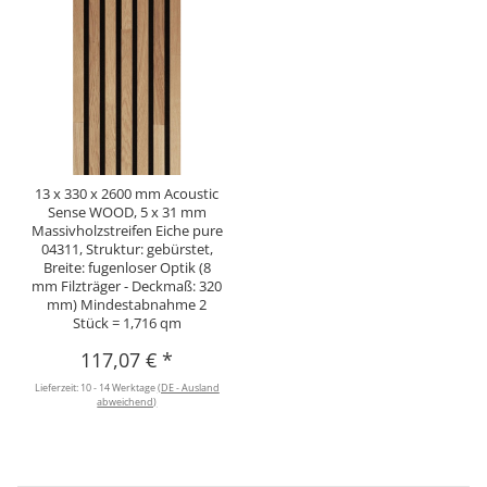
13 x 330 x 2600 mm Acoustic
Sense WOOD, 5 x 31 mm
Massivholzstreifen Eiche pure
04311, Struktur: gebürstet,
Breite: fugenloser Optik (8
mm Filzträger - Deckmaß: 320
mm) Mindestabnahme 2
Stück = 1,716 qm
117,07 €
*
Lieferzeit:
10 - 14 Werktage
(DE - Ausland
abweichend)