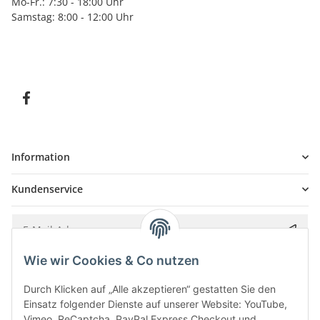
Mo-Fr.: 7:30 - 18:00 Uhr
Samstag: 8:00 - 12:00 Uhr
Information
Kundenservice
Wie wir Cookies & Co nutzen
Bitte senden Sie mir entsprechend Ihrer
Datenschutzerklärung
regelmäßig und
jederzeit widerruflich Informationen zu Ihrem Produktsortiment per E-Mail zu.
Durch Klicken auf „Alle akzeptieren“ gestatten Sie den
Einsatz folgender Dienste auf unserer Website: YouTube,
Vimeo, ReCaptcha, PayPal Express Checkout und