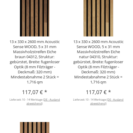
13 x 330 x 2600 mm Acoustic
13 x 330 x 2600 mm Acoustic
Sense WOOD, 5 x 31 mm
Sense WOOD, 5 x 31 mm
Massivholzstreifen Eiche
Massivholzstreifen Eiche
braun 04312, Struktur:
natur 04310, Struktur:
gebürstet, Breite: fugenloser
gebürstet, Breite: fugenloser
Optik (8 mm Filzträger -
Optik (8 mm Filzträger -
Deckmaß: 320 mm)
Deckmaß: 320 mm)
Mindestabnahme 2 Stück =
Mindestabnahme 2 Stück =
1,716 qm
1,716 qm
117,07 €
*
117,07 €
*
Lieferzeit:
10 - 14 Werktage
(DE - Ausland
Lieferzeit:
10 - 14 Werktage
(DE - Ausland
abweichend)
abweichend)