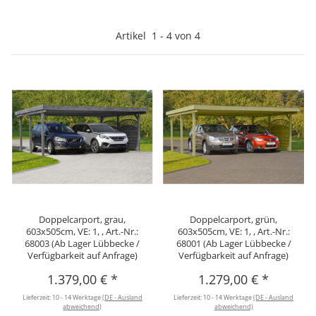
Artikel
1
-
4
von
4
Doppelcarport, grau,
Doppelcarport, grün,
603x505cm, VE: 1, , Art.-Nr.:
603x505cm, VE: 1, , Art.-Nr.:
68003 (Ab Lager Lübbecke /
68001 (Ab Lager Lübbecke /
Verfügbarkeit auf Anfrage)
Verfügbarkeit auf Anfrage)
1.379,00 €
*
1.279,00 €
*
Lieferzeit:
10 - 14 Werktage
(DE - Ausland
Lieferzeit:
10 - 14 Werktage
(DE - Ausland
abweichend)
abweichend)