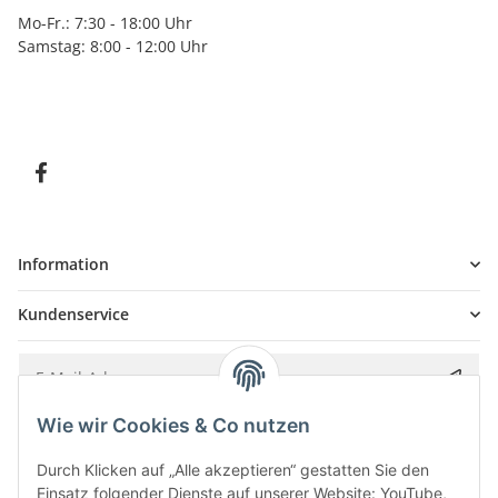
Mo-Fr.: 7:30 - 18:00 Uhr
Samstag: 8:00 - 12:00 Uhr
Information
Kundenservice
Wie wir Cookies & Co nutzen
Bitte senden Sie mir entsprechend Ihrer
Datenschutzerklärung
regelmäßig und
jederzeit widerruflich Informationen zu Ihrem Produktsortiment per E-Mail zu.
Durch Klicken auf „Alle akzeptieren“ gestatten Sie den
Einsatz folgender Dienste auf unserer Website: YouTube,