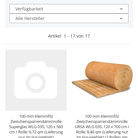
Verfügbarkeit
Alle Hersteller
Artikel
1
-
17
von
17
100 mm Klemmfilz
100 mm Klemmfilz
Zwischensparrendämmrolle
Zwischensparrendämmrolle
Superglas WLG 035, 120 x 560
URSA WLG 035, 120 x 700 cm /
cm / Rolle: 6,72 qm (Lieferung
Rolle: 8,40 qm (Lieferung nur
nur im Hausgebiet)
im Hausgebiet) (2 Rollen am