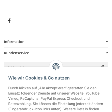
Information
Kundenservice
Wie wir Cookies & Co nutzen
Bitte senden Sie mir entsprechend Ihrer
Datenschutzerklärung
regelmäßig und
jederzeit widerruflich Informationen zu Ihrem Produktsortiment per E-Mail zu.
Durch Klicken auf „Alle akzeptieren“ gestatten Sie den
Einsatz folgender Dienste auf unserer Website: YouTube,
Vimeo, ReCaptcha, PayPal Express Checkout und
Ratenzahlung. Sie können die Einstellung jederzeit ändern
(Fingerabdruck-Icon links unten). Weitere Details finden