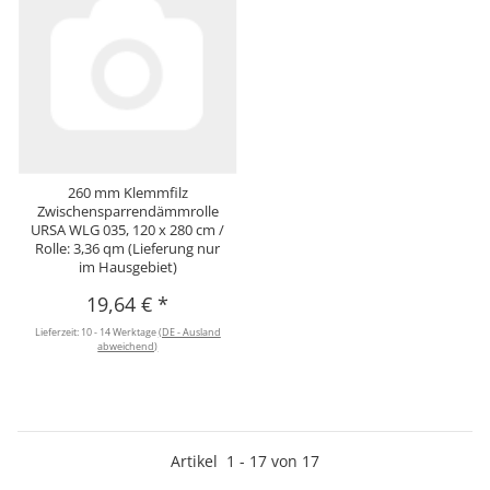
260 mm Klemmfilz
Zwischensparrendämmrolle
URSA WLG 035, 120 x 280 cm /
Rolle: 3,36 qm (Lieferung nur
im Hausgebiet)
19,64 €
*
Lieferzeit:
10 - 14 Werktage
(DE - Ausland
abweichend)
Artikel
1
-
17
von
17