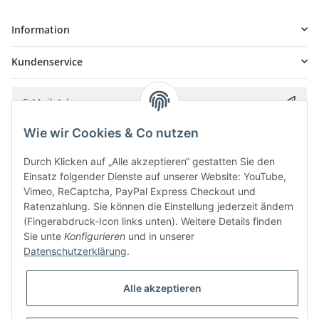
Information
Kundenservice
Wie wir Cookies & Co nutzen
Bitte senden Sie mir entsprechend Ihrer
Datenschutzerklärung
regelmäßig und
jederzeit widerruflich Informationen zu Ihrem Produktsortiment per E-Mail zu.
Durch Klicken auf „Alle akzeptieren“ gestatten Sie den
Einsatz folgender Dienste auf unserer Website: YouTube,
Vimeo, ReCaptcha, PayPal Express Checkout und
Ratenzahlung. Sie können die Einstellung jederzeit ändern
(Fingerabdruck-Icon links unten). Weitere Details finden
Sie unte
Konfigurieren
und in unserer
Datenschutzerklärung
.
Alle akzeptieren
* Alle Preise inkl. gesetzlicher USt., zzgl.
Versand