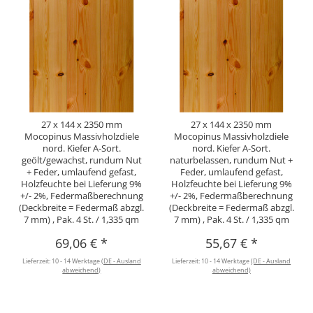
27 x 144 x 2350 mm
27 x 144 x 2350 mm
Mocopinus Massivholzdiele
Mocopinus Massivholzdiele
nord. Kiefer A-Sort.
nord. Kiefer A-Sort.
geölt/gewachst, rundum Nut
naturbelassen, rundum Nut +
+ Feder, umlaufend gefast,
Feder, umlaufend gefast,
Holzfeuchte bei Lieferung 9%
Holzfeuchte bei Lieferung 9%
+/- 2%, Federmaßberechnung
+/- 2%, Federmaßberechnung
(Deckbreite = Federmaß abzgl.
(Deckbreite = Federmaß abzgl.
7 mm) , Pak. 4 St. / 1,335 qm
7 mm) , Pak. 4 St. / 1,335 qm
69,06 €
*
55,67 €
*
Lieferzeit:
10 - 14 Werktage
(DE - Ausland
Lieferzeit:
10 - 14 Werktage
(DE - Ausland
abweichend)
abweichend)