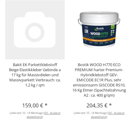
Bakit EK Parkettklebstoff
Bostik WOOD H770 ECO
Beige Elastikkleber Gebinde a
PREMIUM harter Premium-
17 kg für Massivdielen und
Hybridklebstoff GEV-
Massivparkett Verbrauch: ca.
EMICODE EC1R Plus, sehr
1,2 kg / qm
emissionsarm GISCODE RS10,
16 Kg Eimer (Spachtelzahnung
A2 : ca. 400 g/qm)
159,00 €
*
204,35 €
*
Lieferzeit:
10 - 14 Werktage
(DE - Ausland
Lieferzeit:
10 - 14 Werktage
(DE - Ausland
abweichend)
abweichend)