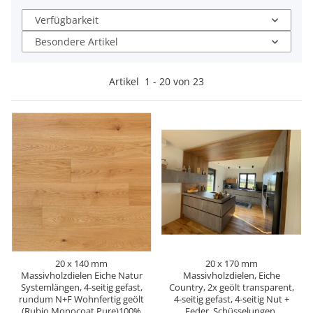
Verfügbarkeit
Besondere Artikel
Artikel
1
-
20
von
23
20 x 140 mm
20 x 170 mm
Massivholzdielen Eiche Natur
Massivholzdielen, Eiche
Systemlängen, 4-seitig gefast,
Country, 2x geölt transparent,
rundum N+F Wohnfertig geölt
4-seitig gefast, 4-seitig Nut +
(Rubio Monocoat Pure)100%
Feder, Schüsselungen,