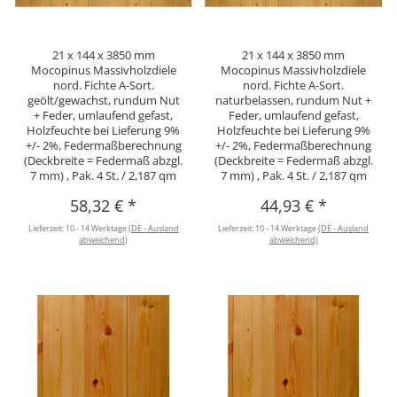
21 x 144 x 3850 mm
21 x 144 x 3850 mm
Mocopinus Massivholzdiele
Mocopinus Massivholzdiele
nord. Fichte A-Sort.
nord. Fichte A-Sort.
geölt/gewachst, rundum Nut
naturbelassen, rundum Nut +
+ Feder, umlaufend gefast,
Feder, umlaufend gefast,
Holzfeuchte bei Lieferung 9%
Holzfeuchte bei Lieferung 9%
+/- 2%, Federmaßberechnung
+/- 2%, Federmaßberechnung
(Deckbreite = Federmaß abzgl.
(Deckbreite = Federmaß abzgl.
7 mm) , Pak. 4 St. / 2,187 qm
7 mm) , Pak. 4 St. / 2,187 qm
58,32 €
*
44,93 €
*
Lieferzeit:
10 - 14 Werktage
(DE - Ausland
Lieferzeit:
10 - 14 Werktage
(DE - Ausland
abweichend)
abweichend)