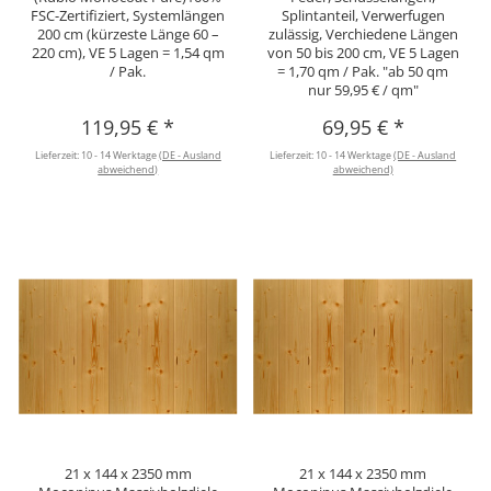
FSC-Zertifiziert, Systemlängen
Splintanteil, Verwerfugen
200 cm (kürzeste Länge 60 –
zulässig, Verchiedene Längen
220 cm), VE 5 Lagen = 1,54 qm
von 50 bis 200 cm, VE 5 Lagen
/ Pak.
= 1,70 qm / Pak. "ab 50 qm
nur 59,95 € / qm"
119,95 €
*
69,95 €
*
Lieferzeit:
10 - 14 Werktage
(DE - Ausland
Lieferzeit:
10 - 14 Werktage
(DE - Ausland
abweichend)
abweichend)
21 x 144 x 2350 mm
21 x 144 x 2350 mm