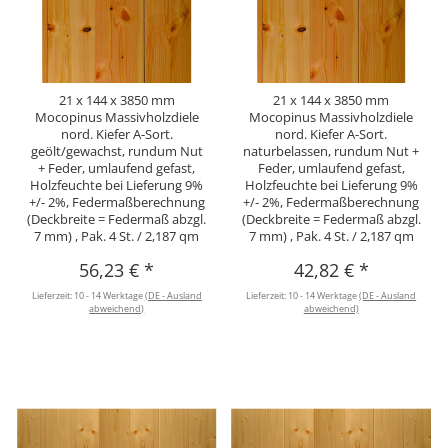
21 x 144 x 3850 mm
21 x 144 x 3850 mm
Mocopinus Massivholzdiele
Mocopinus Massivholzdiele
nord. Kiefer A-Sort.
nord. Kiefer A-Sort.
geölt/gewachst, rundum Nut
naturbelassen, rundum Nut +
+ Feder, umlaufend gefast,
Feder, umlaufend gefast,
Holzfeuchte bei Lieferung 9%
Holzfeuchte bei Lieferung 9%
+/- 2%, Federmaßberechnung
+/- 2%, Federmaßberechnung
(Deckbreite = Federmaß abzgl.
(Deckbreite = Federmaß abzgl.
7 mm) , Pak. 4 St. / 2,187 qm
7 mm) , Pak. 4 St. / 2,187 qm
56,23 €
*
42,82 €
*
Lieferzeit:
10 - 14 Werktage
(DE - Ausland
Lieferzeit:
10 - 14 Werktage
(DE - Ausland
abweichend)
abweichend)