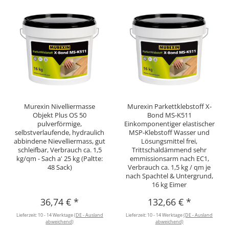
Murexin Nivelliermasse
Murexin Parkettklebstoff X-
Objekt Plus OS 50
Bond MS-K511
pulverförmige,
Einkomponentiger elastischer
selbstverlaufende, hydraulich
MSP-Klebstoff Wasser und
abbindene Nievelliermass, gut
Lösungsmittel frei,
schleifbar, Verbrauch ca. 1,5
Trittschaldämmend sehr
kg/qm - Sach a' 25 kg (Paltte:
emmissionsarm nach EC1,
48 Sack)
Verbrauch ca. 1,5 kg / qm je
nach Spachtel & Untergrund,
16 kg Eimer
36,74 €
*
132,66 €
*
Lieferzeit:
10 - 14 Werktage
(DE - Ausland
Lieferzeit:
10 - 14 Werktage
(DE - Ausland
abweichend)
abweichend)