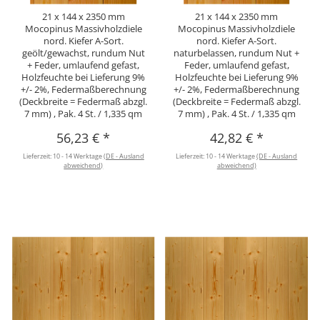
21 x 144 x 2350 mm
21 x 144 x 2350 mm
Mocopinus Massivholzdiele
Mocopinus Massivholzdiele
nord. Kiefer A-Sort.
nord. Kiefer A-Sort.
geölt/gewachst, rundum Nut
naturbelassen, rundum Nut +
+ Feder, umlaufend gefast,
Feder, umlaufend gefast,
Holzfeuchte bei Lieferung 9%
Holzfeuchte bei Lieferung 9%
+/- 2%, Federmaßberechnung
+/- 2%, Federmaßberechnung
(Deckbreite = Federmaß abzgl.
(Deckbreite = Federmaß abzgl.
7 mm) , Pak. 4 St. / 1,335 qm
7 mm) , Pak. 4 St. / 1,335 qm
56,23 €
*
42,82 €
*
Lieferzeit:
10 - 14 Werktage
(DE - Ausland
Lieferzeit:
10 - 14 Werktage
(DE - Ausland
abweichend)
abweichend)