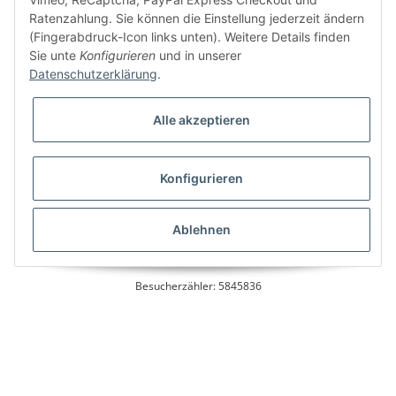
Ratenzahlung. Sie können die Einstellung jederzeit ändern
Bitte senden Sie mir entsprechend Ihrer
Datenschutzerklärung
regelmäßig und
(Fingerabdruck-Icon links unten). Weitere Details finden
jederzeit widerruflich Informationen zu Ihrem Produktsortiment per E-Mail zu.
Sie unte
Konfigurieren
und in unserer
Datenschutzerklärung
.
Alle akzeptieren
Konfigurieren
* Alle Preise inkl. gesetzlicher USt., zzgl.
Versand
Ablehnen
Besucherzähler: 5845836
Alle Preise inkl. MwSt.
Umsetzung
Vlarom E-Commerce Agentur
| Powered by
JTL-Shop
|
CLEARIX JTL-Shop Template