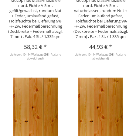
Mocopinus Massivholzdiele
Mocopinus Massivholzdiele
nord. Fichte A-Sort.
nord. Fichte A-Sort.
geölt/gewachst, rundum Nut
naturbelassen, rundum Nut +
+ Feder, umlaufend gefast,
Feder, umlaufend gefast,
Holzfeuchte bei Lieferung 9%
Holzfeuchte bei Lieferung 9%
+/- 2%, Federmaßberechnung
+/- 2%, Federmaßberechnung
(Deckbreite = Federmaß abzgl.
(Deckbreite = Federmaß abzgl.
7 mm) , Pak. 4 St. / 1,335 qm
7 mm) , Pak. 4 St. / 1,335 qm
58,32 €
*
44,93 €
*
Lieferzeit:
10 - 14 Werktage
(DE - Ausland
Lieferzeit:
10 - 14 Werktage
(DE - Ausland
abweichend)
abweichend)