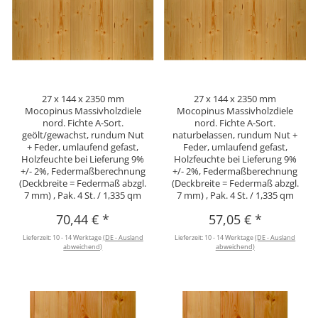
27 x 144 x 2350 mm
27 x 144 x 2350 mm
Mocopinus Massivholzdiele
Mocopinus Massivholzdiele
nord. Fichte A-Sort.
nord. Fichte A-Sort.
geölt/gewachst, rundum Nut
naturbelassen, rundum Nut +
+ Feder, umlaufend gefast,
Feder, umlaufend gefast,
Holzfeuchte bei Lieferung 9%
Holzfeuchte bei Lieferung 9%
+/- 2%, Federmaßberechnung
+/- 2%, Federmaßberechnung
(Deckbreite = Federmaß abzgl.
(Deckbreite = Federmaß abzgl.
7 mm) , Pak. 4 St. / 1,335 qm
7 mm) , Pak. 4 St. / 1,335 qm
70,44 €
*
57,05 €
*
Lieferzeit:
10 - 14 Werktage
(DE - Ausland
Lieferzeit:
10 - 14 Werktage
(DE - Ausland
abweichend)
abweichend)