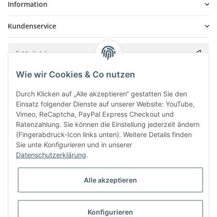
Information
Kundenservice
Wie wir Cookies & Co nutzen
Bitte senden Sie mir entsprechend Ihrer
Datenschutzerklärung
regelmäßig und
jederzeit widerruflich Informationen zu Ihrem Produktsortiment per E-Mail zu.
Durch Klicken auf „Alle akzeptieren“ gestatten Sie den
Einsatz folgender Dienste auf unserer Website: YouTube,
Vimeo, ReCaptcha, PayPal Express Checkout und
Ratenzahlung. Sie können die Einstellung jederzeit ändern
(Fingerabdruck-Icon links unten). Weitere Details finden
Sie unte
Konfigurieren
und in unserer
Datenschutzerklärung
.
Alle akzeptieren
* Alle Preise inkl. gesetzlicher USt., zzgl.
Versand
Konfigurieren
Besucherzähler: 5839789