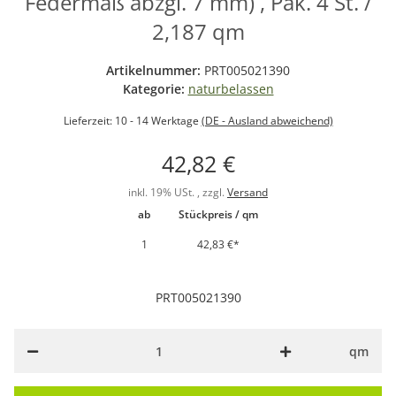
Federmaß abzgl. 7 mm) , Pak. 4 St. /
2,187 qm
Artikelnummer:
PRT005021390
Kategorie:
naturbelassen
Lieferzeit:
10 - 14 Werktage
(DE - Ausland abweichend)
42,82 €
inkl. 19% USt. , zzgl.
Versand
ab
Stückpreis / qm
1
42,83 €
*
PRT005021390
qm