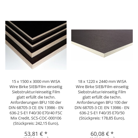
15 x 1500 x 3000 mm WISA
18 x 1220 x 2440 mm WISA
Wire Birke SIEB/Film einseitig
Wire Birke SIEB/Film einseitig
Siebstruktur/einseitig Film
Siebstruktur/einseitig Film
glatt erfüllt die techn.
glatt erfüllt die techn.
Anforderungen BFU 100 der
Anforderungen BFU 100 der
DIN 68705-3 CE: EN 13986 - EN
DIN 68705-3 CE: EN 13986 - EN
636-2 S-E1 F40/30 E70/40 FSC
636-2 S-E1 F40/35 E70/50
Mix Credit, SCS-COC-000106
(Stückpreis: 178,85 Euro),
(Stückpreis: 242,15 Euro),
53,81 €
*
60,08 €
*
2
2