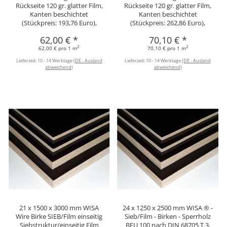
Rückseite 120 gr. glatter Film,
Rückseite 120 gr. glatter Film,
Kanten beschichtet
Kanten beschichtet
(Stückpreis: 193,76 Euro),
(Stückpreis: 262,86 Euro),
62,00 €
*
70,10 €
*
2
2
62,00 € pro 1 m
70,10 € pro 1 m
Lieferzeit:
10 - 14 Werktage
(DE - Ausland
Lieferzeit:
10 - 14 Werktage
(DE - Ausland
abweichend)
abweichend)
21 x 1500 x 3000 mm WISA
24 x 1250 x 2500 mm WISA ® -
Wire Birke SIEB/Film einseitig
Sieb/Film - Birken - Sperrholz
Siebstruktur/einseitig Film
BFU 100 nach DIN 68705 T.3,