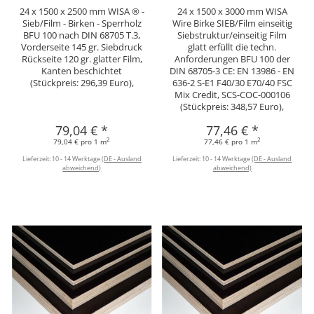
24 x 1500 x 2500 mm WISA ® -
24 x 1500 x 3000 mm WISA
Sieb/Film - Birken - Sperrholz
Wire Birke SIEB/Film einseitig
BFU 100 nach DIN 68705 T.3,
Siebstruktur/einseitig Film
Vorderseite 145 gr. Siebdruck
glatt erfüllt die techn.
Rückseite 120 gr. glatter Film,
Anforderungen BFU 100 der
Kanten beschichtet
DIN 68705-3 CE: EN 13986 - EN
(Stückpreis: 296,39 Euro),
636-2 S-E1 F40/30 E70/40 FSC
Mix Credit, SCS-COC-000106
(Stückpreis: 348,57 Euro),
79,04 €
*
77,46 €
*
2
2
79,04 € pro 1 m
77,46 € pro 1 m
Lieferzeit:
10 - 14 Werktage
(DE - Ausland
Lieferzeit:
10 - 14 Werktage
(DE - Ausland
abweichend)
abweichend)