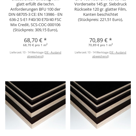
glatt erfüllt die techn.
Vorderseite 145 gr. Siebdruck
Anforderungen BFU 100 der
Rückseite 120 gr. glatter Film,
DIN 68705-3 CE: EN 13986 - EN
Kanten beschichtet
636-2 S-E1 F40/30 E70/40 FSC
(Stückpreis: 221,51 Euro),
Mix Credit, SCS-COC-000106
(Stückpreis: 309,15 Euro),
68,70 €
*
70,89 €
*
2
2
68,70 € pro 1 m
70,89 € pro 1 m
Lieferzeit:
10 - 14 Werktage
(DE - Ausland
Lieferzeit:
10 - 14 Werktage
(DE - Ausland
abweichend)
abweichend)