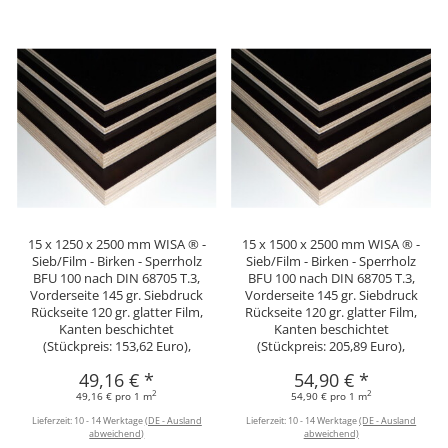
15 x 1250 x 2500 mm WISA ® -
15 x 1500 x 2500 mm WISA ® -
Sieb/Film - Birken - Sperrholz
Sieb/Film - Birken - Sperrholz
BFU 100 nach DIN 68705 T.3,
BFU 100 nach DIN 68705 T.3,
Vorderseite 145 gr. Siebdruck
Vorderseite 145 gr. Siebdruck
Rückseite 120 gr. glatter Film,
Rückseite 120 gr. glatter Film,
Kanten beschichtet
Kanten beschichtet
(Stückpreis: 153,62 Euro),
(Stückpreis: 205,89 Euro),
49,16 €
*
54,90 €
*
2
2
49,16 € pro 1 m
54,90 € pro 1 m
Lieferzeit:
10 - 14 Werktage
(DE - Ausland
Lieferzeit:
10 - 14 Werktage
(DE - Ausland
abweichend)
abweichend)