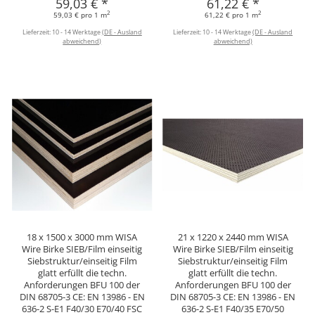
59,03 €
*
61,22 €
*
2
2
59,03 € pro 1 m
61,22 € pro 1 m
Lieferzeit:
10 - 14 Werktage
(DE - Ausland
Lieferzeit:
10 - 14 Werktage
(DE - Ausland
abweichend)
abweichend)
18 x 1500 x 3000 mm WISA
21 x 1220 x 2440 mm WISA
Wire Birke SIEB/Film einseitig
Wire Birke SIEB/Film einseitig
Siebstruktur/einseitig Film
Siebstruktur/einseitig Film
glatt erfüllt die techn.
glatt erfüllt die techn.
Anforderungen BFU 100 der
Anforderungen BFU 100 der
DIN 68705-3 CE: EN 13986 - EN
DIN 68705-3 CE: EN 13986 - EN
636-2 S-E1 F40/30 E70/40 FSC
636-2 S-E1 F40/35 E70/50