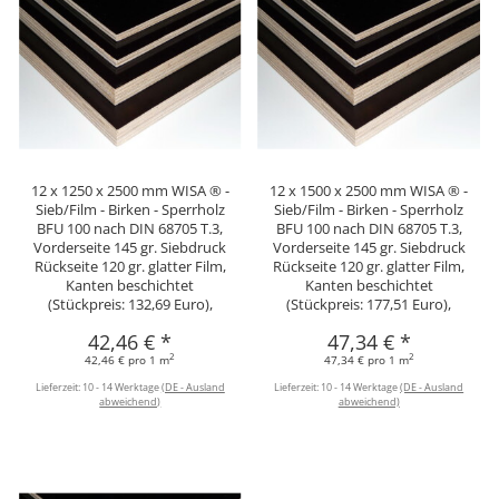
12 x 1250 x 2500 mm WISA ® -
12 x 1500 x 2500 mm WISA ® -
Sieb/Film - Birken - Sperrholz
Sieb/Film - Birken - Sperrholz
BFU 100 nach DIN 68705 T.3,
BFU 100 nach DIN 68705 T.3,
Vorderseite 145 gr. Siebdruck
Vorderseite 145 gr. Siebdruck
Rückseite 120 gr. glatter Film,
Rückseite 120 gr. glatter Film,
Kanten beschichtet
Kanten beschichtet
(Stückpreis: 132,69 Euro),
(Stückpreis: 177,51 Euro),
42,46 €
*
47,34 €
*
2
2
42,46 € pro 1 m
47,34 € pro 1 m
Lieferzeit:
10 - 14 Werktage
(DE - Ausland
Lieferzeit:
10 - 14 Werktage
(DE - Ausland
abweichend)
abweichend)