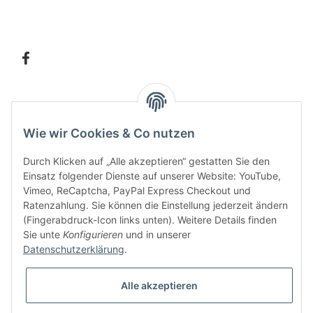
Information
Wie wir Cookies & Co nutzen
Kundenservice
Durch Klicken auf „Alle akzeptieren“ gestatten Sie den
Einsatz folgender Dienste auf unserer Website: YouTube,
Vimeo, ReCaptcha, PayPal Express Checkout und
Ratenzahlung. Sie können die Einstellung jederzeit ändern
Bitte senden Sie mir entsprechend Ihrer
Datenschutzerklärung
regelmäßig und
(Fingerabdruck-Icon links unten). Weitere Details finden
jederzeit widerruflich Informationen zu Ihrem Produktsortiment per E-Mail zu.
Sie unte
Konfigurieren
und in unserer
Datenschutzerklärung
.
Alle akzeptieren