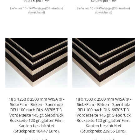
53,81 € pro 1 m
60,08 € pro 1 m
Lieferzeit:
10 - 14 Werktage
(DE - Ausland
Lieferzeit:
10 - 14 Werktage
(DE - Ausland
abweichend)
abweichend)
18 x 1250 x 2500 mm WISA ® -
18 x 1500 x 2500 mm WISA ® -
Sieb/Film - Birken - Sperrholz
Sieb/Film - Birken - Sperrholz
BFU 100 nach DIN 68705 T.3,
BFU 100 nach DIN 68705 T.3,
Vorderseite 145 gr. Siebdruck
Vorderseite 145 gr. Siebdruck
Rückseite 120 gr. glatter Film,
Rückseite 120 gr. glatter Film,
Kanten beschichtet
Kanten beschichtet
(Stückpreis: 184,47 Euro),
(Stückpreis: 229,55 Euro),