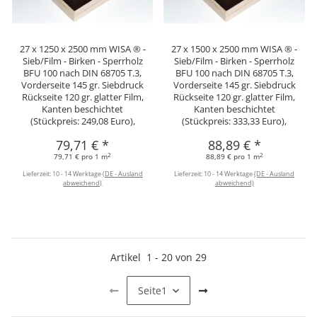
27 x 1250 x 2500 mm WISA ® -
27 x 1500 x 2500 mm WISA ® -
Sieb/Film - Birken - Sperrholz
Sieb/Film - Birken - Sperrholz
BFU 100 nach DIN 68705 T.3,
BFU 100 nach DIN 68705 T.3,
Vorderseite 145 gr. Siebdruck
Vorderseite 145 gr. Siebdruck
Rückseite 120 gr. glatter Film,
Rückseite 120 gr. glatter Film,
Kanten beschichtet
Kanten beschichtet
(Stückpreis: 249,08 Euro),
(Stückpreis: 333,33 Euro),
79,71 €
*
88,89 €
*
2
2
79,71 € pro 1 m
88,89 € pro 1 m
Lieferzeit:
10 - 14 Werktage
(DE - Ausland
Lieferzeit:
10 - 14 Werktage
(DE - Ausland
abweichend)
abweichend)
Artikel
1
-
20
von
29
Seite
1