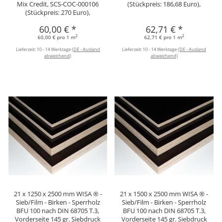
Mix Credit, SCS-COC-000106
(Stückpreis: 186,68 Euro),
(Stückpreis: 270 Euro),
60,00 €
*
62,71 €
*
2
2
60,00 € pro 1 m
62,71 € pro 1 m
Lieferzeit:
10 - 14 Werktage
(DE - Ausland
Lieferzeit:
10 - 14 Werktage
(DE - Ausland
abweichend)
abweichend)
21 x 1250 x 2500 mm WISA ® -
21 x 1500 x 2500 mm WISA ® -
Sieb/Film - Birken - Sperrholz
Sieb/Film - Birken - Sperrholz
BFU 100 nach DIN 68705 T.3,
BFU 100 nach DIN 68705 T.3,
Vorderseite 145 gr. Siebdruck
Vorderseite 145 gr. Siebdruck