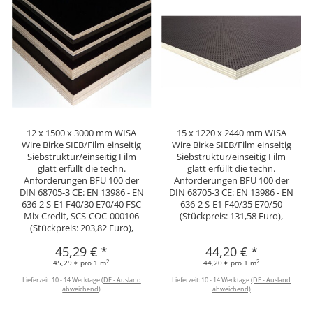
12 x 1500 x 3000 mm WISA
15 x 1220 x 2440 mm WISA
Wire Birke SIEB/Film einseitig
Wire Birke SIEB/Film einseitig
Siebstruktur/einseitig Film
Siebstruktur/einseitig Film
glatt erfüllt die techn.
glatt erfüllt die techn.
Anforderungen BFU 100 der
Anforderungen BFU 100 der
DIN 68705-3 CE: EN 13986 - EN
DIN 68705-3 CE: EN 13986 - EN
636-2 S-E1 F40/30 E70/40 FSC
636-2 S-E1 F40/35 E70/50
Mix Credit, SCS-COC-000106
(Stückpreis: 131,58 Euro),
(Stückpreis: 203,82 Euro),
45,29 €
*
44,20 €
*
2
2
45,29 € pro 1 m
44,20 € pro 1 m
Lieferzeit:
10 - 14 Werktage
(DE - Ausland
Lieferzeit:
10 - 14 Werktage
(DE - Ausland
abweichend)
abweichend)