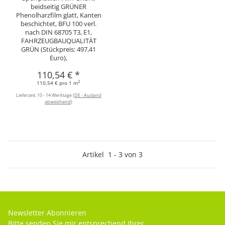
beidseitig GRÜNER
Phenolharzfilm glatt, Kanten
beschichtet, BFU 100 verl.
nach DIN 68705 T3, E1,
FAHRZEUGBAUQUALITÄT
GRÜN (Stückpreis: 497,41
Euro),
110,54 €
*
2
110,54 € pro 1 m
Lieferzeit:
10 - 14 Werktage
(DE - Ausland
abweichend)
Artikel
1
-
3
von
3
Newsletter Abonnieren
Bitte senden Sie mir entsprechend Ihrer