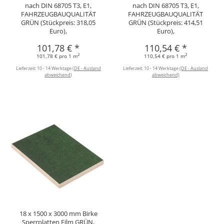
nach DIN 68705 T3, E1,
nach DIN 68705 T3, E1,
FAHRZEUGBAUQUALITÄT
FAHRZEUGBAUQUALITÄT
GRÜN (Stückpreis: 318,05
GRÜN (Stückpreis: 414,51
Euro),
Euro),
101,78 €
*
110,54 €
*
2
2
101,78 € pro 1 m
110,54 € pro 1 m
Lieferzeit:
10 - 14 Werktage
(DE - Ausland
Lieferzeit:
10 - 14 Werktage
(DE - Ausland
abweichend)
abweichend)
18 x 1500 x 3000 mm Birke
Sperrplatten Film GRÜN,