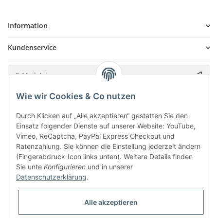
Information
Kundenservice
Wie wir Cookies & Co nutzen
Bitte senden Sie mir entsprechend Ihrer
Datenschutzerklärung
regelmäßig und
jederzeit widerruflich Informationen zu Ihrem Produktsortiment per E-Mail zu.
Durch Klicken auf „Alle akzeptieren“ gestatten Sie den
Einsatz folgender Dienste auf unserer Website: YouTube,
Vimeo, ReCaptcha, PayPal Express Checkout und
Ratenzahlung. Sie können die Einstellung jederzeit ändern
(Fingerabdruck-Icon links unten). Weitere Details finden
Sie unte
Konfigurieren
und in unserer
Datenschutzerklärung
.
Alle akzeptieren
* Alle Preise inkl. gesetzlicher USt., zzgl.
Versand