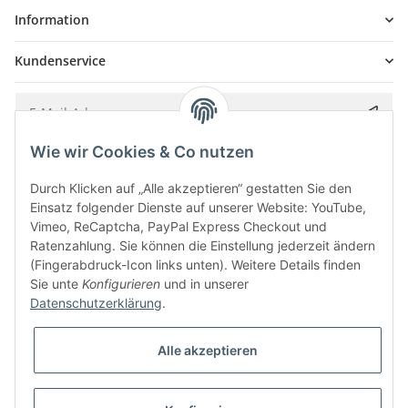
Information
Kundenservice
Wie wir Cookies & Co nutzen
Bitte senden Sie mir entsprechend Ihrer
Datenschutzerklärung
regelmäßig und
jederzeit widerruflich Informationen zu Ihrem Produktsortiment per E-Mail zu.
Durch Klicken auf „Alle akzeptieren“ gestatten Sie den
Einsatz folgender Dienste auf unserer Website: YouTube,
Vimeo, ReCaptcha, PayPal Express Checkout und
Ratenzahlung. Sie können die Einstellung jederzeit ändern
(Fingerabdruck-Icon links unten). Weitere Details finden
Sie unte
Konfigurieren
und in unserer
Datenschutzerklärung
.
Alle akzeptieren
* Alle Preise inkl. gesetzlicher USt., zzgl.
Versand