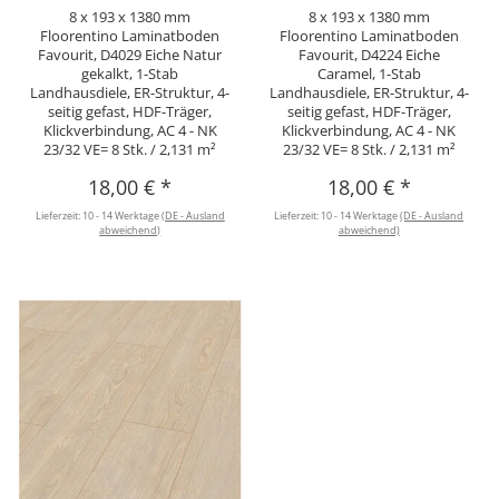
8 x 193 x 1380 mm
8 x 193 x 1380 mm
Floorentino Laminatboden
Floorentino Laminatboden
Favourit, D4029 Eiche Natur
Favourit, D4224 Eiche
gekalkt, 1-Stab
Caramel, 1-Stab
Landhausdiele, ER-Struktur, 4-
Landhausdiele, ER-Struktur, 4-
seitig gefast, HDF-Träger,
seitig gefast, HDF-Träger,
Klickverbindung, AC 4 - NK
Klickverbindung, AC 4 - NK
23/32 VE= 8 Stk. / 2,131 m²
23/32 VE= 8 Stk. / 2,131 m²
18,00 €
*
18,00 €
*
Lieferzeit:
10 - 14 Werktage
(DE - Ausland
Lieferzeit:
10 - 14 Werktage
(DE - Ausland
abweichend)
abweichend)