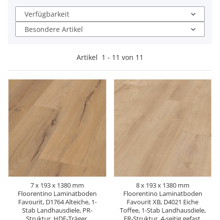
Verfügbarkeit
Besondere Artikel
Artikel
1
-
11
von
11
7 x 193 x 1380 mm
8 x 193 x 1380 mm
Floorentino Laminatboden
Floorentino Laminatboden
Favourit, D1764 Alteiche, 1-
Favourit XB, D4021 Eiche
Stab Landhausdiele, PR-
Toffee, 1-Stab Landhausdiele,
Struktur, HDF-Träger,
ER-Struktur, 4-seitig gefast,