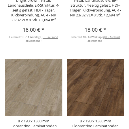
bright brown, 1-Stab
1-Stab Landhausdiele, ER-
Landhausdiele, ER-Struktur, 4-
Struktur, 4-seitig gefast, HDF-
seitig gefast, HDF-Träger,
Träger, Klickverbindung, AC 4 -
Klickverbindung, AC 4 - NK
NK 23/32 VE= 8 Stk. / 2,694 m²
23/32 VE= 8 Stk. / 2,694 m²
18,00 €
*
18,00 €
*
Lieferzeit:
10 - 14 Werktage
(DE - Ausland
Lieferzeit:
10 - 14 Werktage
(DE - Ausland
abweichend)
abweichend)
8 x 193 x 1380 mm
8 x 193 x 1380 mm
Floorentino Laminatboden
Floorentino Laminatboden