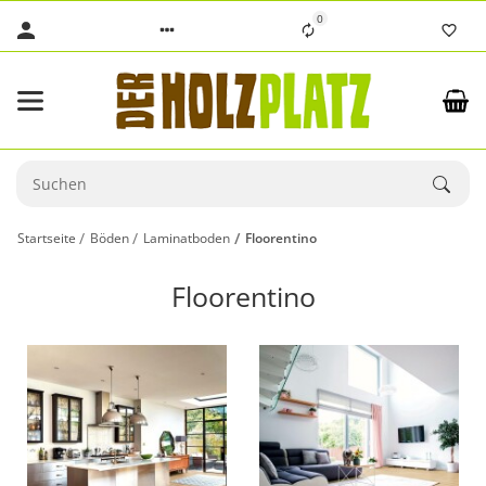
0
Startseite
Böden
Laminatboden
Floorentino
Floorentino