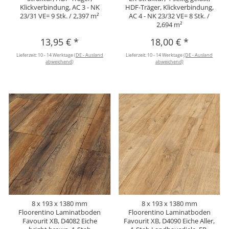
Klickverbindung, AC 3 - NK
HDF-Träger, Klickverbindung,
23/31 VE= 9 Stk. / 2,397 m²
AC 4 - NK 23/32 VE= 8 Stk. /
2,694 m²
13,95 €
*
18,00 €
*
Lieferzeit:
10 - 14 Werktage
(DE - Ausland
Lieferzeit:
10 - 14 Werktage
(DE - Ausland
abweichend)
abweichend)
8 x 193 x 1380 mm
8 x 193 x 1380 mm
Floorentino Laminatboden
Floorentino Laminatboden
Favourit XB, D4082 Eiche
Favourit XB, D4090 Eiche Aller,