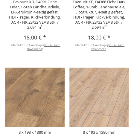
Favourit XB, D4091 Eiche
Favourit XB, D4366 Eiche Dark
Oder, 1-Stab Landhausdiele,
Coffee, 1-Stab Landhausdiele,
ER-Struktur, 4-seitig gefast,
ER-Struktur, 4-seitig gefast,
HDF-Träger, Klickverbindung,
HDF-Träger, Klickverbindung,
AC 4 - NK 23/32 VE= 8 Stk. /
AC 4 - NK 23/32 VE= 8 Stk. /
2,694 m²
2,694 m²
18,00 €
*
18,00 €
*
Lieferzeit:
10 - 14 Werktage
(DE - Ausland
Lieferzeit:
10 - 14 Werktage
(DE - Ausland
abweichend)
abweichend)
8 x 193 x 1380 mm
8 x 193 x 1380 mm