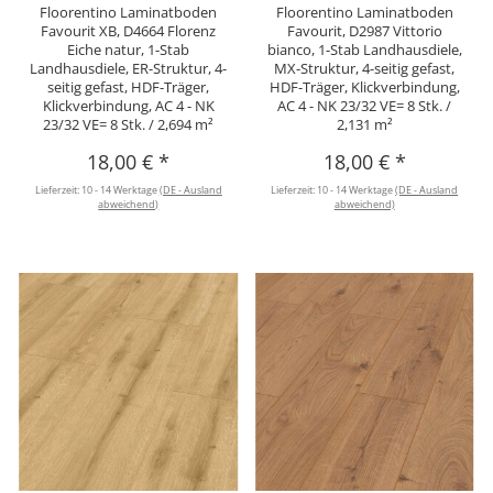
Floorentino Laminatboden
Floorentino Laminatboden
Favourit XB, D4664 Florenz
Favourit, D2987 Vittorio
Eiche natur, 1-Stab
bianco, 1-Stab Landhausdiele,
Landhausdiele, ER-Struktur, 4-
MX-Struktur, 4-seitig gefast,
seitig gefast, HDF-Träger,
HDF-Träger, Klickverbindung,
Klickverbindung, AC 4 - NK
AC 4 - NK 23/32 VE= 8 Stk. /
23/32 VE= 8 Stk. / 2,694 m²
2,131 m²
18,00 €
*
18,00 €
*
Lieferzeit:
10 - 14 Werktage
(DE - Ausland
Lieferzeit:
10 - 14 Werktage
(DE - Ausland
abweichend)
abweichend)