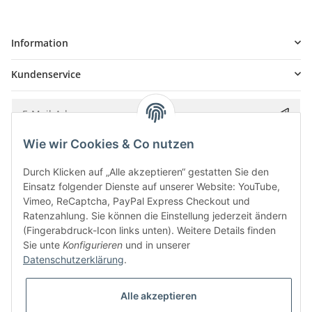
Information
Kundenservice
Wie wir Cookies & Co nutzen
Bitte senden Sie mir entsprechend Ihrer
Datenschutzerklärung
regelmäßig und
jederzeit widerruflich Informationen zu Ihrem Produktsortiment per E-Mail zu.
Durch Klicken auf „Alle akzeptieren“ gestatten Sie den
Einsatz folgender Dienste auf unserer Website: YouTube,
Vimeo, ReCaptcha, PayPal Express Checkout und
Ratenzahlung. Sie können die Einstellung jederzeit ändern
(Fingerabdruck-Icon links unten). Weitere Details finden
Sie unte
Konfigurieren
und in unserer
Datenschutzerklärung
.
Alle akzeptieren
* Alle Preise inkl. gesetzlicher USt., zzgl.
Versand