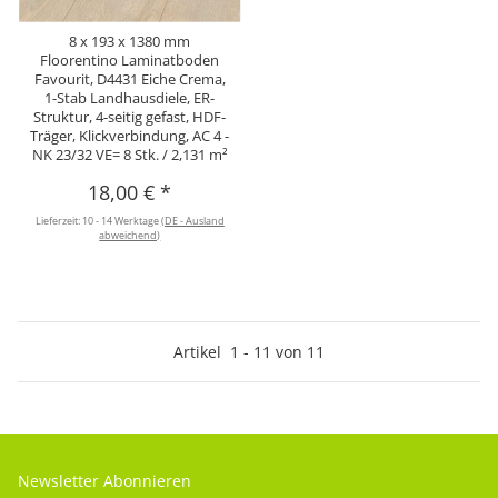
8 x 193 x 1380 mm
Floorentino Laminatboden
Favourit, D4431 Eiche Crema,
1-Stab Landhausdiele, ER-
Struktur, 4-seitig gefast, HDF-
Träger, Klickverbindung, AC 4 -
NK 23/32 VE= 8 Stk. / 2,131 m²
18,00 €
*
Lieferzeit:
10 - 14 Werktage
(DE - Ausland
abweichend)
Artikel
1
-
11
von
11
Newsletter Abonnieren