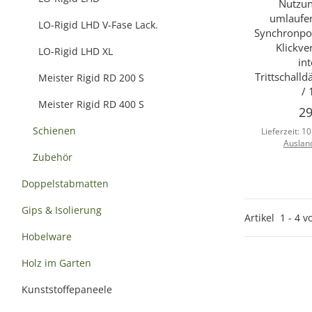
Nutzun
umlaufen
LO-Rigid LHD V-Fase Lack.
Synchronpo
Klickve
LO-Rigid LHD XL
int
Trittschall
Meister Rigid RD 200 S
/ 
Meister Rigid RD 400 S
29
Schienen
Lieferzeit:
10
Auslan
Zubehör
Doppelstabmatten
Gips & Isolierung
Artikel
1
-
4
v
Hobelware
Holz im Garten
Kunststoffepaneele