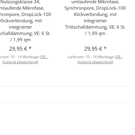
Nutzungsklasse 34,
umlaufende Mikrofase,
mlaufende Mikrofase,
Synchronpore, DropLock-100
hronpore, DropLock-100
Klickverbindung, mit
Klickverbindung, mit
integrierter
integrierter
Trittschalldämmung, VE: 6 St.
tschalldämmung, VE: 6 St.
/ 1,99 qm
/ 1,99 qm
29,95 €
*
29,95 €
*
erzeit:
10 - 14 Werktage
(DE -
Lieferzeit:
10 - 14 Werktage
(DE -
Ausland abweichend)
Ausland abweichend)