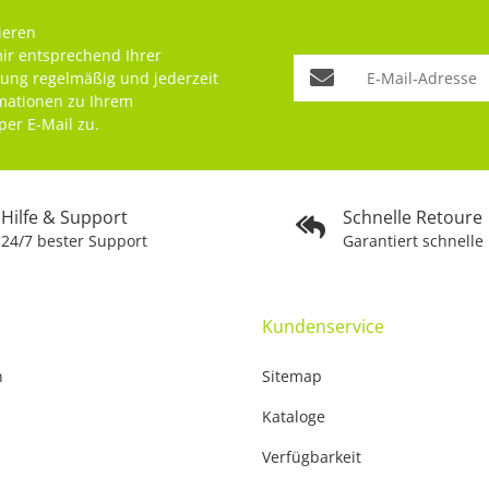
ieren
mir entsprechend Ihrer
rung
regelmäßig und jederzeit
rmationen zu Ihrem
per E-Mail zu.
Hilfe & Support
Schnelle Retoure
24/7 bester Support
Garantiert schnelle
Kundenservice
n
Sitemap
Kataloge
Verfügbarkeit