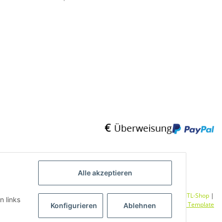
Alle akzeptieren
Umsetzung
Vlarom E-Commerce Agentur
| Powered by
JTL-Shop
|
n links
CLEARIX JTL-Shop Template
Konfigurieren
Ablehnen