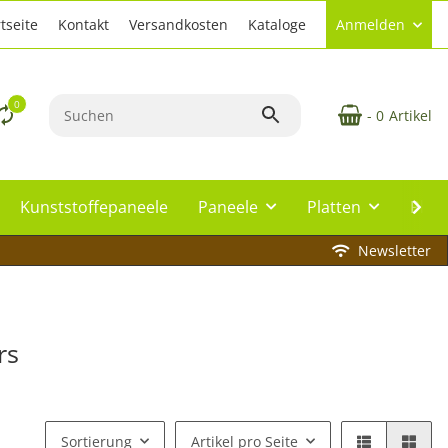
tseite
Kontakt
Versandkosten
Kataloge
Anmelden
0
- 0
Artikel
Kunststoffepaneele
Paneele
Platten
Plat
Newsletter
rs
Sortierung
Artikel pro Seite