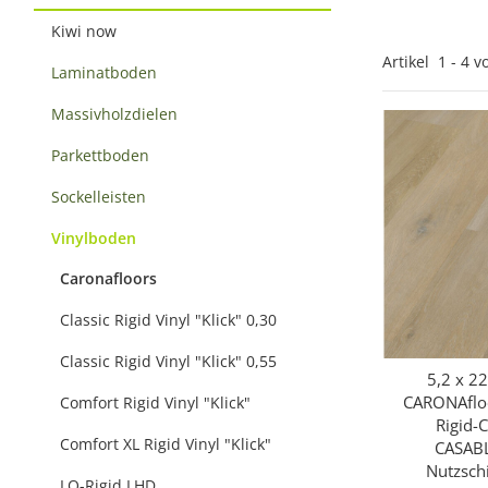
Kiwi now
Artikel
1
-
4
v
Laminatboden
Massivholzdielen
Parkettboden
Sockelleisten
Vinylboden
Caronafloors
Classic Rigid Vinyl "Klick" 0,30
Classic Rigid Vinyl "Klick" 0,55
5,2 x 2
Sc
CARONAflo
Comfort Rigid Vinyl "Klick"
Rigid-C
Comfort XL Rigid Vinyl "Klick"
CASAB
Nutzsch
LO-Rigid LHD