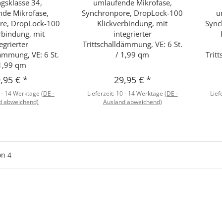
gsklasse 34,
umlaufende Mikrofase,
de Mikrofase,
Synchronpore, DropLock-100
u
re, DropLock-100
Klickverbindung, mit
Sync
rbindung, mit
integrierter
egrierter
Trittschalldämmung, VE: 6 St.
dämmung, VE: 6 St.
/ 1,99 qm
Trit
1,99 qm
,95 €
*
29,95 €
*
 - 14 Werktage
(DE -
Lieferzeit:
10 - 14 Werktage
(DE -
Lief
d abweichend)
Ausland abweichend)
on
4