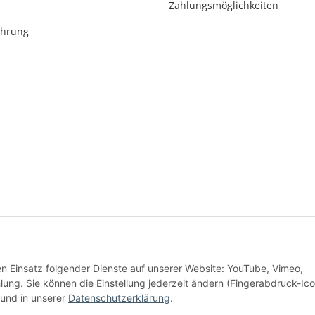
Zahlungsmöglichkeiten
ehrung
* Alle Preise inkl. gesetzlicher USt., zzgl.
Versand
den Einsatz folgender Dienste auf unserer Website: YouTube, Vimeo,
Alle Preise inkl. MwSt.
g. Sie können die Einstellung jederzeit ändern (Fingerabdruck-Ico
und in unserer
Datenschutzerklärung
.