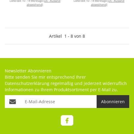
Lieferzeit:
10 - 14 Werktage
(DE - Ausland
Lieferzeit:
10 - 14 Werktage
(DE - Ausland
abweichend)
abweichend)
Artikel
1
-
8
von
8
Newsletter Abonnieren
Bitte senden Sie mir entsprechend Ihrer
Datenschutzerklärung
regelmäßig und jederzeit widerruflich
Informationen zu Ihrem Produktsortiment per E-Mail zu.
Abonnieren