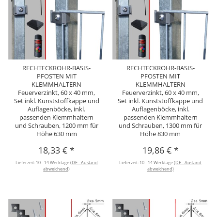
RECHTECKROHR-BASIS-
RECHTECKROHR-BASIS-
PFOSTEN MIT
PFOSTEN MIT
KLEMMHALTERN
KLEMMHALTERN
Feuerverzinkt, 60 x 40 mm,
Feuerverzinkt, 60 x 40 mm,
Set inkl. Kunststoffkappe und
Set inkl. Kunststoffkappe und
Auflagenböcke, inkl.
Auflagenböcke, inkl.
passenden Klemmhaltern
passenden Klemmhaltern
und Schrauben, 1200 mm für
und Schrauben, 1300 mm für
Höhe 630 mm
Höhe 830 mm
18,33 €
*
19,86 €
*
Lieferzeit:
10 - 14 Werktage
(DE - Ausland
Lieferzeit:
10 - 14 Werktage
(DE - Ausland
abweichend)
abweichend)