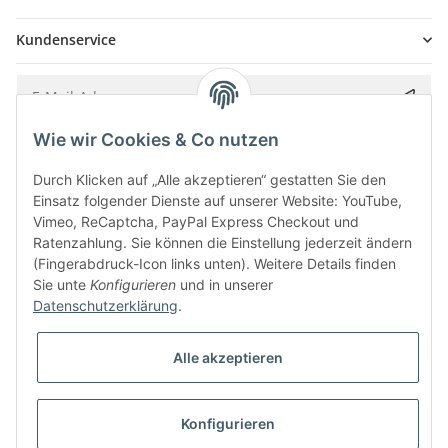
Kundenservice
Wie wir Cookies & Co nutzen
Bitte senden Sie mir entsprechend Ihrer
Datenschutzerklärung
regelmäßig und
jederzeit widerruflich Informationen zu Ihrem Produktsortiment per E-Mail zu.
Durch Klicken auf „Alle akzeptieren“ gestatten Sie den
Einsatz folgender Dienste auf unserer Website: YouTube,
Vimeo, ReCaptcha, PayPal Express Checkout und
Ratenzahlung. Sie können die Einstellung jederzeit ändern
(Fingerabdruck-Icon links unten). Weitere Details finden
Sie unte
Konfigurieren
und in unserer
Datenschutzerklärung
.
Alle akzeptieren
* Alle Preise inkl. gesetzlicher USt., zzgl.
Versand
Konfigurieren
Besucherzähler: 5841988
Alle Preise inkl. MwSt.