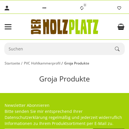
0
Startseite
PVC Hohlkammerprofil
Groja Produkte
Groja Produkte
Newsletter Abonnieren
Bitte senden Sie mir entsprechend Ihrer
Datenschutzerklärung
regelmäßig und jederzeit widerruflich
Informationen zu Ihrem Produktsortiment per E-Mail zu.