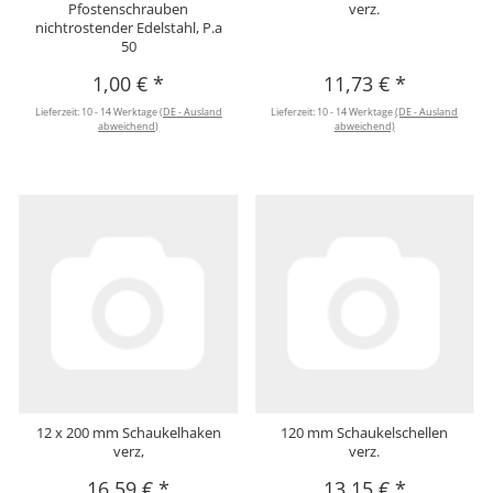
Pfostenschrauben
verz.
nichtrostender Edelstahl, P.a
50
1,00 €
*
11,73 €
*
Lieferzeit:
10 - 14 Werktage
(DE - Ausland
Lieferzeit:
10 - 14 Werktage
(DE - Ausland
abweichend)
abweichend)
12 x 200 mm Schaukelhaken
120 mm Schaukelschellen
verz,
verz.
16,59 €
*
13,15 €
*