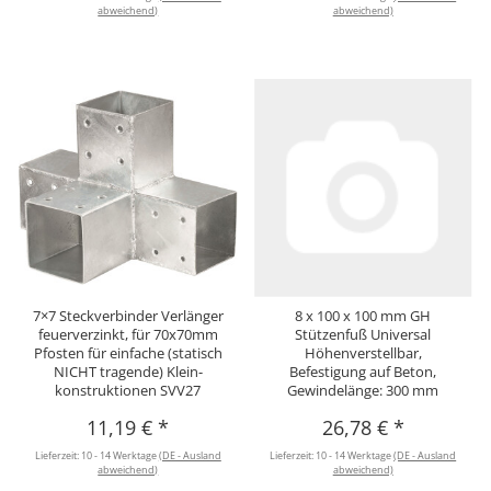
abweichend)
abweichend)
7×7 Steckverbinder Verlänger
8 x 100 x 100 mm GH
feuerverzinkt, für 70x70mm
Stützenfuß Universal
Pfosten für einfache (statisch
Höhenverstellbar,
NICHT tragende) Klein-
Befestigung auf Beton,
konstruktionen SVV27
Gewindelänge: 300 mm
11,19 €
*
26,78 €
*
Lieferzeit:
10 - 14 Werktage
(DE - Ausland
Lieferzeit:
10 - 14 Werktage
(DE - Ausland
abweichend)
abweichend)