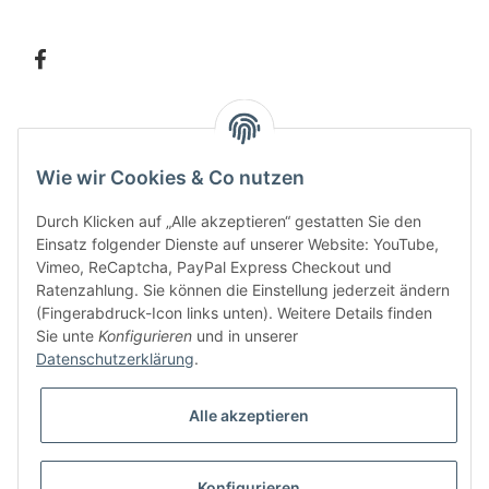
Information
Wie wir Cookies & Co nutzen
Kundenservice
Durch Klicken auf „Alle akzeptieren“ gestatten Sie den
Einsatz folgender Dienste auf unserer Website: YouTube,
Vimeo, ReCaptcha, PayPal Express Checkout und
Ratenzahlung. Sie können die Einstellung jederzeit ändern
Bitte senden Sie mir entsprechend Ihrer
Datenschutzerklärung
regelmäßig und
(Fingerabdruck-Icon links unten). Weitere Details finden
jederzeit widerruflich Informationen zu Ihrem Produktsortiment per E-Mail zu.
Sie unte
Konfigurieren
und in unserer
Datenschutzerklärung
.
Alle akzeptieren
Konfigurieren