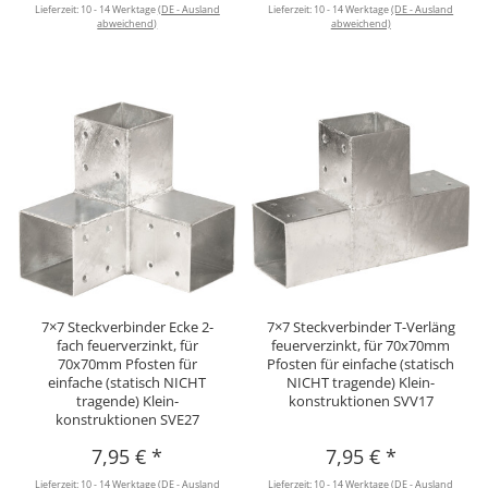
Lieferzeit:
10 - 14 Werktage
(DE - Ausland
Lieferzeit:
10 - 14 Werktage
(DE - Ausland
abweichend)
abweichend)
7×7 Steckverbinder Ecke 2-
7×7 Steckverbinder T-Verläng
fach feuerverzinkt, für
feuerverzinkt, für 70x70mm
70x70mm Pfosten für
Pfosten für einfache (statisch
einfache (statisch NICHT
NICHT tragende) Klein-
tragende) Klein-
konstruktionen SVV17
konstruktionen SVE27
7,95 €
*
7,95 €
*
Lieferzeit:
10 - 14 Werktage
(DE - Ausland
Lieferzeit:
10 - 14 Werktage
(DE - Ausland