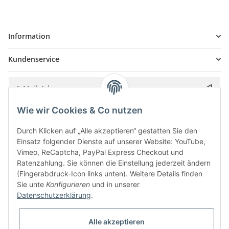
Information
Kundenservice
Wie wir Cookies & Co nutzen
Bitte senden Sie mir entsprechend Ihrer
Datenschutzerklärung
regelmäßig und
jederzeit widerruflich Informationen zu Ihrem Produktsortiment per E-Mail zu.
Durch Klicken auf „Alle akzeptieren“ gestatten Sie den
Einsatz folgender Dienste auf unserer Website: YouTube,
Vimeo, ReCaptcha, PayPal Express Checkout und
Ratenzahlung. Sie können die Einstellung jederzeit ändern
(Fingerabdruck-Icon links unten). Weitere Details finden
Sie unte
Konfigurieren
und in unserer
Datenschutzerklärung
.
Alle akzeptieren
* Alle Preise inkl. gesetzlicher USt., zzgl.
Versand