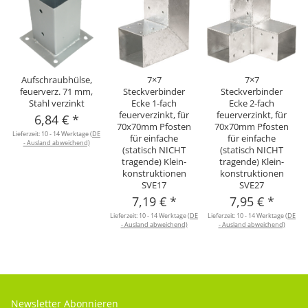
Aufschraubhülse,
7×7
7×7
feuerverz. 71 mm,
Steckverbinder
Steckverbinder
Stahl verzinkt
Ecke 1-fach
Ecke 2-fach
feuerverzinkt, für
feuerverzinkt, für
6,84 €
*
70x70mm Pfosten
70x70mm Pfosten
Lieferzeit:
10 - 14 Werktage
(DE
für einfache
für einfache
- Ausland abweichend)
(statisch NICHT
(statisch NICHT
tragende) Klein-
tragende) Klein-
konstruktionen
konstruktionen
SVE17
SVE27
7,19 €
*
7,95 €
*
Lieferzeit:
10 - 14 Werktage
(DE
Lieferzeit:
10 - 14 Werktage
(DE
L
- Ausland abweichend)
- Ausland abweichend)
Newsletter Abonnieren