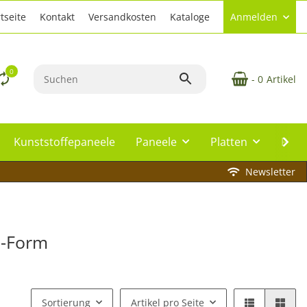
tseite
Kontakt
Versandkosten
Kataloge
Anmelden
0
- 0
Artikel
Kunststoffepaneele
Paneele
Platten
Plat
Newsletter
U-Form
Sortierung
Artikel pro Seite