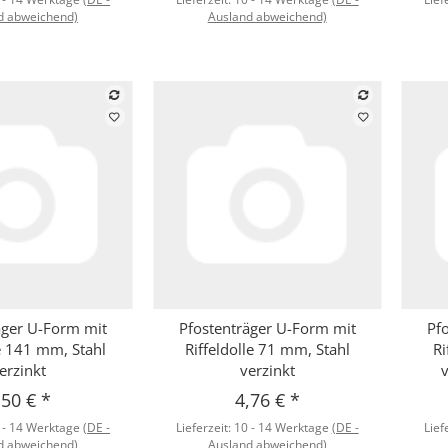
d abweichend)
Ausland abweichend)
äger U-Form mit
Pfostenträger U-Form mit
Pf
hnellkauf
Schnellkauf
le 141 mm, Stahl
Riffeldolle 71 mm, Stahl
Ri
erzinkt
verzinkt
,50 €
*
4,76 €
*
 - 14 Werktage
(DE -
Lieferzeit:
10 - 14 Werktage
(DE -
Lief
d abweichend)
Ausland abweichend)