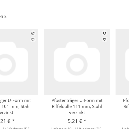
on
8
äger U-Form mit
Pfostenträger U-Form mit
Pf
hnellkauf
Schnellkauf
le 101 mm, Stahl
Riffeldolle 111 mm, Stahl
Ri
erzinkt
verzinkt
,21 €
*
5,21 €
*
 - 14 Werktage
(DE -
Lieferzeit:
10 - 14 Werktage
(DE -
Lief