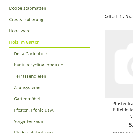
Doppelstabmatten
Artikel
1
-
8
v
Gips & Isolierung
Hobelware
Holz im Garten
Delta Gartenholz
hanit Recycling Produkte
Terrassendielen
Zaunsysteme
Gartenmöbel
Pfostentr
Sc
Riffeldol
Pfosten, Pfähle usw.
v
Vorgartenzaun
5
Kinderspielanlagen
Lieferzeit:
10