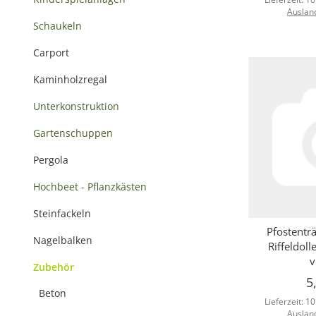
Auslan
Schaukeln
Carport
Kaminholzregal
Unterkonstruktion
Gartenschuppen
Pergola
Hochbeet - Pflanzkästen
Steinfackeln
Pfostentr
Sc
Nagelbalken
Riffeldol
v
Zubehör
5
Beton
Lieferzeit:
10
Auslan