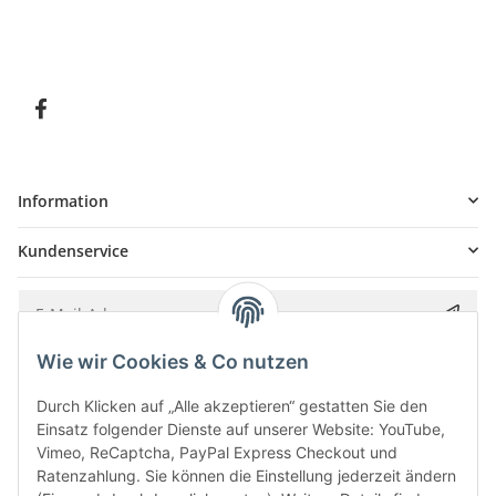
Information
Kundenservice
Wie wir Cookies & Co nutzen
Bitte senden Sie mir entsprechend Ihrer
Datenschutzerklärung
regelmäßig und
jederzeit widerruflich Informationen zu Ihrem Produktsortiment per E-Mail zu.
Durch Klicken auf „Alle akzeptieren“ gestatten Sie den
Einsatz folgender Dienste auf unserer Website: YouTube,
Vimeo, ReCaptcha, PayPal Express Checkout und
Ratenzahlung. Sie können die Einstellung jederzeit ändern