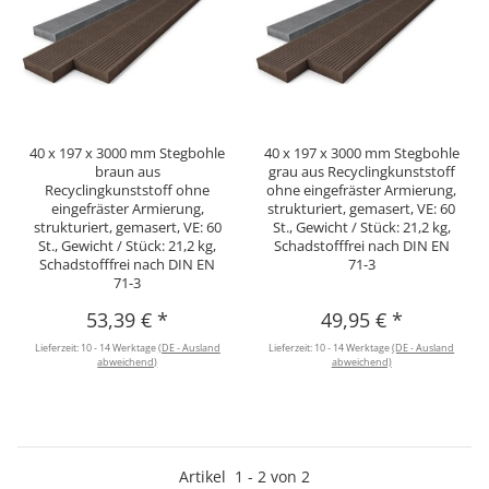
40 x 197 x 3000 mm Stegbohle
40 x 197 x 3000 mm Stegbohle
braun aus
grau aus Recyclingkunststoff
Recyclingkunststoff ohne
ohne eingefräster Armierung,
eingefräster Armierung,
strukturiert, gemasert, VE: 60
strukturiert, gemasert, VE: 60
St., Gewicht / Stück: 21,2 kg,
St., Gewicht / Stück: 21,2 kg,
Schadstofffrei nach DIN EN
Schadstofffrei nach DIN EN
71-3
71-3
53,39 €
*
49,95 €
*
Lieferzeit:
10 - 14 Werktage
(DE - Ausland
Lieferzeit:
10 - 14 Werktage
(DE - Ausland
abweichend)
abweichend)
Artikel
1
-
2
von
2