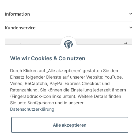
Information
Kundenservice
Wie wir Cookies & Co nutzen
Bitte senden Sie mir entsprechend Ihrer
Datenschutzerklärung
regelmäßig und
jederzeit widerruflich Informationen zu Ihrem Produktsortiment per E-Mail zu.
Durch Klicken auf „Alle akzeptieren“ gestatten Sie den
Einsatz folgender Dienste auf unserer Website: YouTube,
Vimeo, ReCaptcha, PayPal Express Checkout und
Ratenzahlung. Sie können die Einstellung jederzeit ändern
(Fingerabdruck-Icon links unten). Weitere Details finden
Sie unte
Konfigurieren
und in unserer
Datenschutzerklärung
.
Alle akzeptieren
* Alle Preise inkl. gesetzlicher USt., zzgl.
Versand