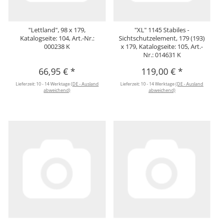
"Lettland", 98 x 179,
"XL" 1145 Stabiles -
Katalogseite: 104, Art.-Nr.:
Sichtschutzelement, 179 (193)
000238 K
x 179, Katalogseite: 105, Art.-
Nr.: 014631 K
66,95 €
*
119,00 €
*
Lieferzeit:
10 - 14 Werktage
(DE - Ausland
Lieferzeit:
10 - 14 Werktage
(DE - Ausland
abweichend)
abweichend)