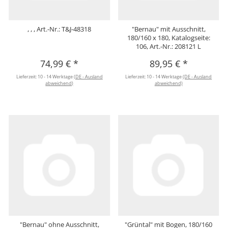
, , , Art.-Nr.: T&J-48318
"Bernau" mit Ausschnitt,
180/160 x 180, Katalogseite:
106, Art.-Nr.: 208121 L
74,99 €
*
89,95 €
*
Lieferzeit:
10 - 14 Werktage
(DE - Ausland
Lieferzeit:
10 - 14 Werktage
(DE - Ausland
abweichend)
abweichend)
"Bernau" ohne Ausschnitt,
"Grüntal" mit Bogen, 180/160