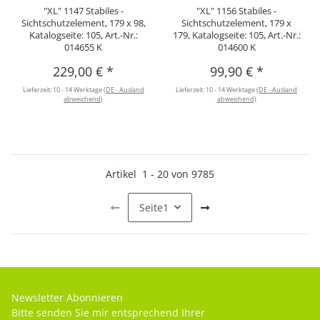
"XL" 1147 Stabiles -
"XL" 1156 Stabiles -
Sichtschutzelement, 179 x 98,
Sichtschutzelement, 179 x
Katalogseite: 105, Art.-Nr.:
179, Katalogseite: 105, Art.-Nr.:
014655 K
014600 K
229,00 €
*
99,90 €
*
Lieferzeit:
10 - 14 Werktage
(DE - Ausland
Lieferzeit:
10 - 14 Werktage
(DE - Ausland
abweichend)
abweichend)
Artikel
1
-
20
von
9785
Seite
1
Newsletter Abonnieren
Bitte senden Sie mir entsprechend Ihrer