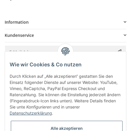
Information
Kundenservice
Wie wir Cookies & Co nutzen
Bitte senden Sie mir entsprechend Ihrer
Datenschutzerklärung
regelmäßig und
jederzeit widerruflich Informationen zu Ihrem Produktsortiment per E-Mail zu.
Durch Klicken auf „Alle akzeptieren“ gestatten Sie den
Einsatz folgender Dienste auf unserer Website: YouTube,
Vimeo, ReCaptcha, PayPal Express Checkout und
Ratenzahlung. Sie können die Einstellung jederzeit ändern
(Fingerabdruck-Icon links unten). Weitere Details finden
Sie unte
Konfigurieren
und in unserer
Datenschutzerklärung
.
Alle akzeptieren
* Alle Preise inkl. gesetzlicher USt., zzgl.
Versand