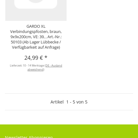
GARDO XL
Verbindungspfosten, braun,
9x9x200cm, VE: 39, , Art.-Nr.:
50103 (Ab Lager Lübbecke /
Verfügbarkeit auf Anfrage)
24,99 €
*
Lieferzeit:
10 - 14 Werktage
(DE - Ausland
abweichend)
Artikel
1
-
5
von
5
Newsletter Abonnieren