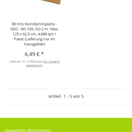
80 mm Kerndämmplatte -
GEO - WL 035, KD-2 m. Vlies,
125 x 62,5 cm, 4,688 qm /
Paket (Lieferung nur im
Hausgebiet)
6,49 €
*
Lieferzeit:
10 - 14 Werktage
(DE - Ausland
abweichend)
Artikel
1
-
5
von
5
Newsletter Abonnieren