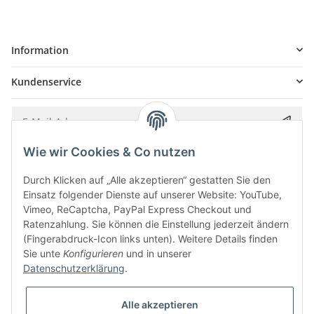
Information
Kundenservice
Wie wir Cookies & Co nutzen
Bitte senden Sie mir entsprechend Ihrer
Datenschutzerklärung
regelmäßig und
jederzeit widerruflich Informationen zu Ihrem Produktsortiment per E-Mail zu.
Durch Klicken auf „Alle akzeptieren“ gestatten Sie den
Einsatz folgender Dienste auf unserer Website: YouTube,
Vimeo, ReCaptcha, PayPal Express Checkout und
Ratenzahlung. Sie können die Einstellung jederzeit ändern
(Fingerabdruck-Icon links unten). Weitere Details finden
Sie unte
Konfigurieren
und in unserer
Datenschutzerklärung
.
Alle akzeptieren
* Alle Preise inkl. gesetzlicher USt., zzgl.
Versand