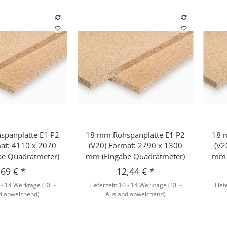
panplatte E1 P2
18 mm Rohspanplatte E1 P2
18 
hnellkauf
Schnellkauf
mat: 4110 x 2070
(V20) Format: 2790 x 1300
(V2
e Quadratmeter)
mm (Eingabe Quadratmeter)
mm 
,69 €
*
12,44 €
*
 - 14 Werktage
(DE -
Lieferzeit:
10 - 14 Werktage
(DE -
Lief
d abweichend)
Ausland abweichend)