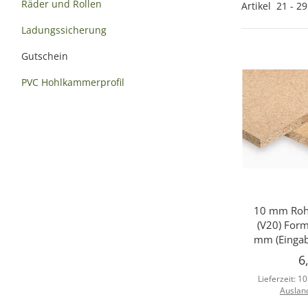
Räder und Rollen
Artikel
21
-
29
Ladungssicherung
Gutschein
PVC Hohlkammerprofil
10 mm Rohs
Sc
(V20) For
mm (Eingab
6
Lieferzeit:
10
Auslan