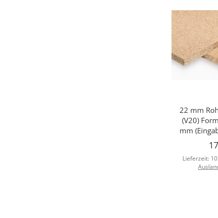
22 mm Rohs
Sc
(V20) For
mm (Eingab
17
Lieferzeit:
10
Auslan