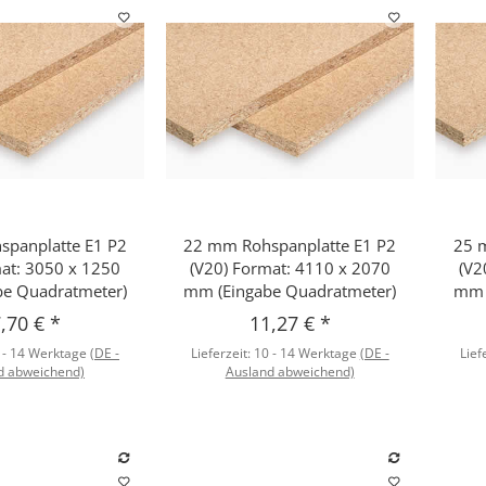
panplatte E1 P2
22 mm Rohspanplatte E1 P2
25 
hnellkauf
Schnellkauf
mat: 3050 x 1250
(V20) Format: 4110 x 2070
(V2
e Quadratmeter)
mm (Eingabe Quadratmeter)
mm 
,70 €
*
11,27 €
*
 - 14 Werktage
(DE -
Lieferzeit:
10 - 14 Werktage
(DE -
Lief
d abweichend)
Ausland abweichend)