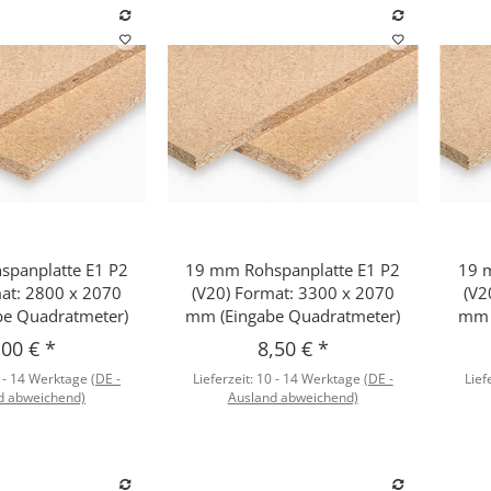
panplatte E1 P2
19 mm Rohspanplatte E1 P2
19 
hnellkauf
Schnellkauf
mat: 2800 x 2070
(V20) Format: 3300 x 2070
(V2
e Quadratmeter)
mm (Eingabe Quadratmeter)
mm 
,00 €
*
8,50 €
*
 - 14 Werktage
(DE -
Lieferzeit:
10 - 14 Werktage
(DE -
Lief
d abweichend)
Ausland abweichend)