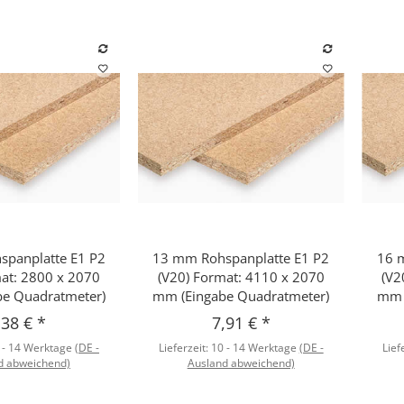
panplatte E1 P2
13 mm Rohspanplatte E1 P2
16 
hnellkauf
Schnellkauf
mat: 2800 x 2070
(V20) Format: 4110 x 2070
(V2
e Quadratmeter)
mm (Eingabe Quadratmeter)
mm 
,38 €
*
7,91 €
*
 - 14 Werktage
(DE -
Lieferzeit:
10 - 14 Werktage
(DE -
Lief
d abweichend)
Ausland abweichend)