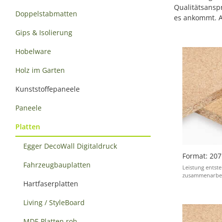
Qualitätsansp
Doppelstabmatten
es ankommt. Au
Gips & Isolierung
Hobelware
Holz im Garten
Kunststoffepaneele
Paneele
Platten
Egger DecoWall Digitaldruck
Format: 207
Fahrzeugbauplatten
Leistung entst
zusammenarbeit
Hartfaserplatten
Living / StyleBoard
MDF-Platten roh