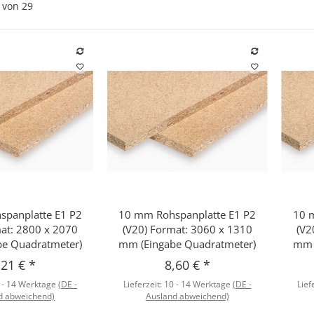
von
29
panplatte E1 P2
10 mm Rohspanplatte E1 P2
10 
hnellkauf
Schnellkauf
mat: 2800 x 2070
(V20) Format: 3060 x 1310
(V2
e Quadratmeter)
mm (Eingabe Quadratmeter)
mm 
,21 €
*
8,60 €
*
 - 14 Werktage
(DE -
Lieferzeit:
10 - 14 Werktage
(DE -
Lief
d abweichend)
Ausland abweichend)