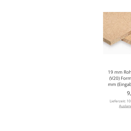
19 mm Rohs
Sc
(V20) For
mm (Eingab
9
Lieferzeit:
10
Auslan