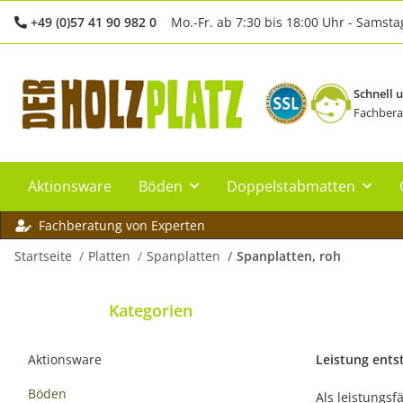
+49 (0)57 41 90 982 0
Mo.-Fr. ab 7:30 bis 18:00 Uhr - Samsta
Schnell 
Fachbera
Aktionsware
Böden
Doppelstabmatten
Fachberatung von Experten
Startseite
Platten
Spanplatten
Spanplatten, roh
Kategorien
Aktionsware
Leistung ents
Böden
Als leistungsf