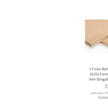
13 mm Rohs
Sc
(V20) For
mm (Eingab
7
Lieferzeit:
10
Auslan