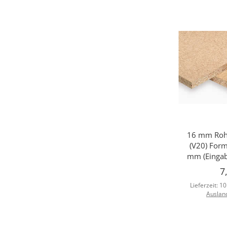
16 mm Rohs
Sc
(V20) For
mm (Eingab
7
Lieferzeit:
10
Auslan