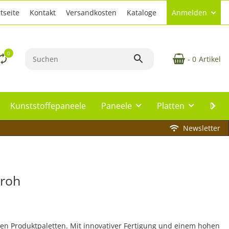
tseite
Kontakt
Versandkosten
Kataloge
Anmelden
0
- 0
Artikel
Kunststoffepaneele
Paneele
Platten
Plat
Newsletter
 roh
sten Produktpaletten. Mit innovativer Fertigung und einem hohen