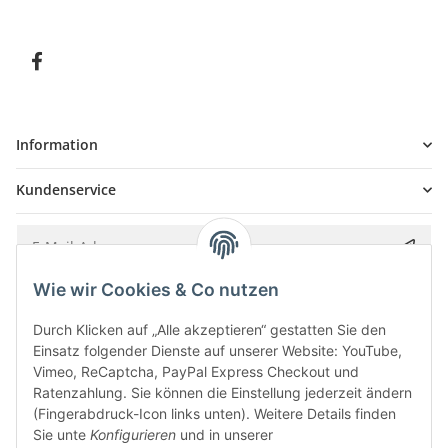
Information
Kundenservice
Wie wir Cookies & Co nutzen
Bitte senden Sie mir entsprechend Ihrer
Datenschutzerklärung
regelmäßig und
jederzeit widerruflich Informationen zu Ihrem Produktsortiment per E-Mail zu.
Durch Klicken auf „Alle akzeptieren“ gestatten Sie den
Einsatz folgender Dienste auf unserer Website: YouTube,
Vimeo, ReCaptcha, PayPal Express Checkout und
Ratenzahlung. Sie können die Einstellung jederzeit ändern
(Fingerabdruck-Icon links unten). Weitere Details finden
Sie unte
Konfigurieren
und in unserer