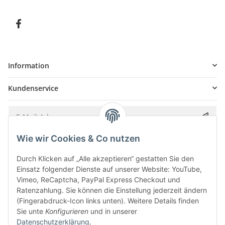
Information
Kundenservice
Wie wir Cookies & Co nutzen
Bitte senden Sie mir entsprechend Ihrer
Datenschutzerklärung
regelmäßig und
jederzeit widerruflich Informationen zu Ihrem Produktsortiment per E-Mail zu.
Durch Klicken auf „Alle akzeptieren“ gestatten Sie den
Einsatz folgender Dienste auf unserer Website: YouTube,
Vimeo, ReCaptcha, PayPal Express Checkout und
Ratenzahlung. Sie können die Einstellung jederzeit ändern
(Fingerabdruck-Icon links unten). Weitere Details finden
Sie unte
Konfigurieren
und in unserer
Datenschutzerklärung
.