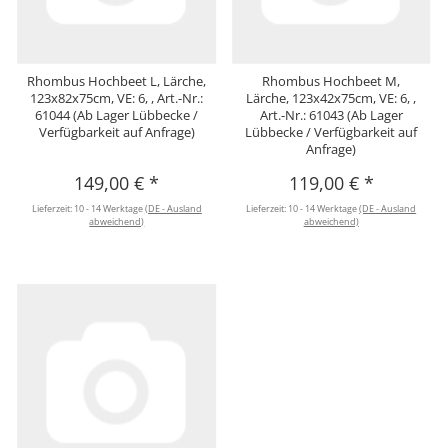
Rhombus Hochbeet L, Lärche,
Rhombus Hochbeet M,
123x82x75cm, VE: 6, , Art.-Nr.:
Lärche, 123x42x75cm, VE: 6, ,
61044 (Ab Lager Lübbecke /
Art.-Nr.: 61043 (Ab Lager
Verfügbarkeit auf Anfrage)
Lübbecke / Verfügbarkeit auf
Anfrage)
149,00 €
*
119,00 €
*
Lieferzeit:
10 - 14 Werktage
(DE - Ausland
Lieferzeit:
10 - 14 Werktage
(DE - Ausland
abweichend)
abweichend)