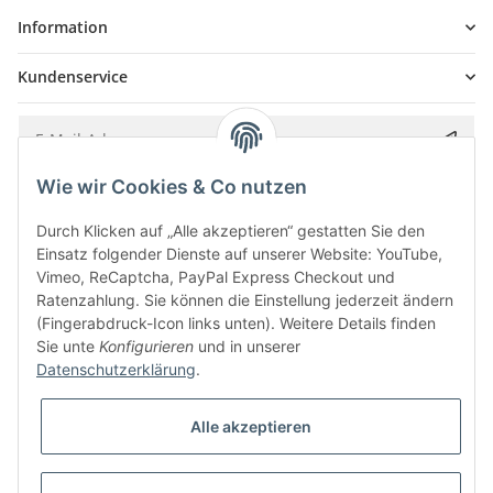
Information
Kundenservice
Wie wir Cookies & Co nutzen
Bitte senden Sie mir entsprechend Ihrer
Datenschutzerklärung
regelmäßig und
jederzeit widerruflich Informationen zu Ihrem Produktsortiment per E-Mail zu.
Durch Klicken auf „Alle akzeptieren“ gestatten Sie den
Einsatz folgender Dienste auf unserer Website: YouTube,
Vimeo, ReCaptcha, PayPal Express Checkout und
Ratenzahlung. Sie können die Einstellung jederzeit ändern
(Fingerabdruck-Icon links unten). Weitere Details finden
Sie unte
Konfigurieren
und in unserer
Datenschutzerklärung
.
Alle akzeptieren
* Alle Preise inkl. gesetzlicher USt., zzgl.
Versand