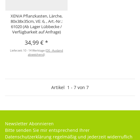
XENIA Pflanzkasten, Lärche,
80x38x35cm, VE: 6, , Art.-Nr.:
61020 (Ab Lager Lübbecke /
Verfügbarkeit auf Anfrage)
34,99 €
*
Lieferzeit:
10 - 14 Werktage
(DE - Ausland
abweichend)
Artikel
1
-
7
von
7
Newsletter Abonnieren
Bitte senden Sie mir entsprechend Ihrer
Datenschutzerklärung
regelmäßig und jederzeit widerruflich