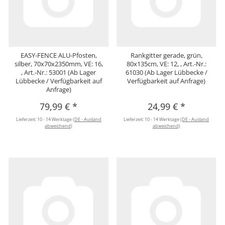
EASY-FENCE ALU-Pfosten,
Rankgitter gerade, grün,
silber, 70x70x2350mm, VE: 16,
80x135cm, VE: 12, , Art.-Nr.:
, Art.-Nr.: 53001 (Ab Lager
61030 (Ab Lager Lübbecke /
Lübbecke / Verfügbarkeit auf
Verfügbarkeit auf Anfrage)
Anfrage)
79,99 €
*
24,99 €
*
Lieferzeit:
10 - 14 Werktage
(DE - Ausland
Lieferzeit:
10 - 14 Werktage
(DE - Ausland
abweichend)
abweichend)