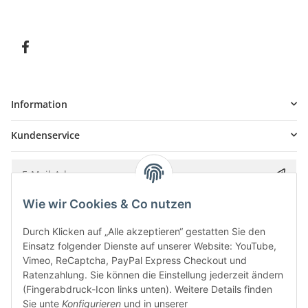
Information
Kundenservice
Wie wir Cookies & Co nutzen
Bitte senden Sie mir entsprechend Ihrer
Datenschutzerklärung
regelmäßig und
jederzeit widerruflich Informationen zu Ihrem Produktsortiment per E-Mail zu.
Durch Klicken auf „Alle akzeptieren“ gestatten Sie den
Einsatz folgender Dienste auf unserer Website: YouTube,
Vimeo, ReCaptcha, PayPal Express Checkout und
Ratenzahlung. Sie können die Einstellung jederzeit ändern
(Fingerabdruck-Icon links unten). Weitere Details finden
Sie unte
Konfigurieren
und in unserer