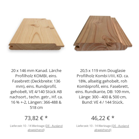
20 x 146 mm Kanad. Lärche
20,5 x 119 mm Douglasie
Profilholz KOMBI, eins.
Profilholz Kombi I/III, KD. ca.
Fasebrett (Deckbreite: 136
18%, allseitig gehobelt, roh
mm), eins. Rundprofil,
Kombiprofil, eins. Fasebrett,
gehobelt, VE 4/140 Stück AB
eins. Rundkante, DB: 109 mm,
nachsort., techn. getr., Hf. ca.
Länge: 300 - 400 & 500 cm,
16 % +-2, Längen: 366-488 &
Bund: VE 4 / 144 Stück,
518 cm
73,82 €
*
46,22 €
*
Lieferzeit:
10 - 14 Werktage
(DE - Ausland
Lieferzeit:
10 - 14 Werktage
(DE - Ausland
abweichend)
abweichend)