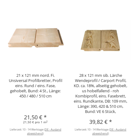
21 x 121 mm nord. Fi.
28 x 121 mm sib. Lärche
Unsiversal Profilbretter, Profil
Wendeprofil / Carport Profil,
eins. Rund / eins. Fase,
KD. ca. 18%, allseitig gehobelt,
gehobelt, Bund: 4 St., Länge:
us hobelfallend - roh
450 / 480 / 510 cm
Kombiprofil, eins. Fasebrett,
eins. Rundkante, DB: 109 mm,
Länge: 390, 420 & 510 cm,
Bund: VE 6 Stück,
21,50 €
*
39,82 €
*
2
21,50 € pro 1 m
Lieferzeit:
10 - 14 Werktage
(DE - Ausland
Lieferzeit:
10 - 14 Werktage
(DE - Ausland
abweichend)
abweichend)