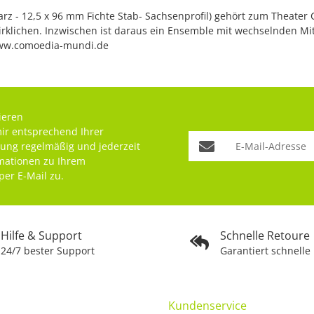
z - 12,5 x 96 mm Fichte Stab- Sachsenprofil) gehört zum Theat
irklichen. Inzwischen ist daraus ein Ensemble mit wechselnden Mit
 www.comoedia-mundi.de
ieren
mir entsprechend Ihrer
rung
regelmäßig und jederzeit
rmationen zu Ihrem
per E-Mail zu.
Hilfe & Support
Schnelle Retoure
24/7 bester Support
Garantiert schnelle
Kundenservice