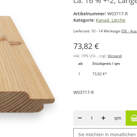
ca. 16 % +-2, Län
Artikelnummer:
W03717-R
Kategorie:
Kanad. Lärche
Lieferzeit:
10 - 14 Werktage
(DE - Au
73,82 €
inkl. 19% USt. , zzgl.
Versand
ab
Stückpreis / qm
1
73,82 €
*
W03717-R
qm
Sie möchten in monatlichen