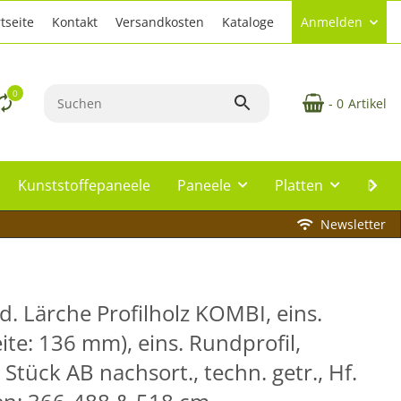
tseite
Kontakt
Versandkosten
Kataloge
Anmelden
0
- 0
Artikel
Kunststoffepaneele
Paneele
Platten
Plat
Newsletter
. Lärche Profilholz KOMBI, eins.
ite: 136 mm), eins. Rundprofil,
Stück AB nachsort., techn. getr., Hf.