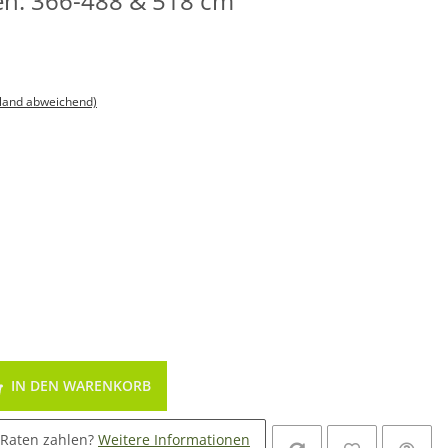
gen: 366-488 & 518 cm
sland abweichend)
IN DEN WARENKORB
 Raten zahlen?
Weitere Informationen