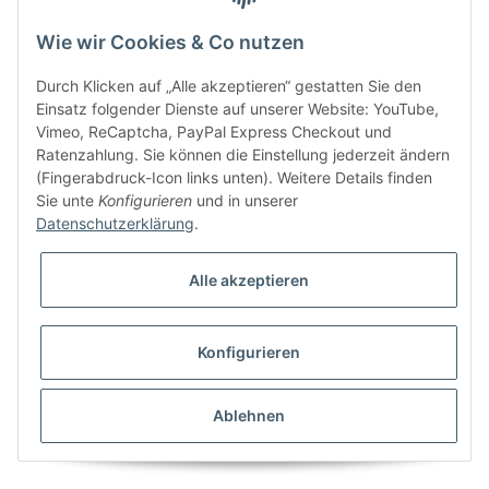
Wie wir Cookies & Co nutzen
Bitte senden Sie mir entsprechend Ihrer
Datenschutzerklärung
regelmäßig und
jederzeit widerruflich Informationen zu Ihrem Produktsortiment per E-Mail zu.
Durch Klicken auf „Alle akzeptieren“ gestatten Sie den
Einsatz folgender Dienste auf unserer Website: YouTube,
Vimeo, ReCaptcha, PayPal Express Checkout und
Ratenzahlung. Sie können die Einstellung jederzeit ändern
(Fingerabdruck-Icon links unten). Weitere Details finden
Sie unte
Konfigurieren
und in unserer
Datenschutzerklärung
.
Alle akzeptieren
* Alle Preise inkl. gesetzlicher USt., zzgl.
Versand
Konfigurieren
Besucherzähler: 5851448
Alle Preise inkl. MwSt.
Umsetzung
Vlarom E-Commerce Agentur
| Powered by
JTL-Shop
|
CLEARIX JTL-Shop Template
Ablehnen