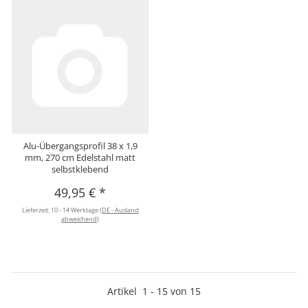
Alu-Übergangsprofil 38 x 1,9
mm, 270 cm Edelstahl matt
selbstklebend
49,95 €
*
Lieferzeit:
10 - 14 Werktage
(DE - Ausland
abweichend)
Artikel
1
-
15
von
15