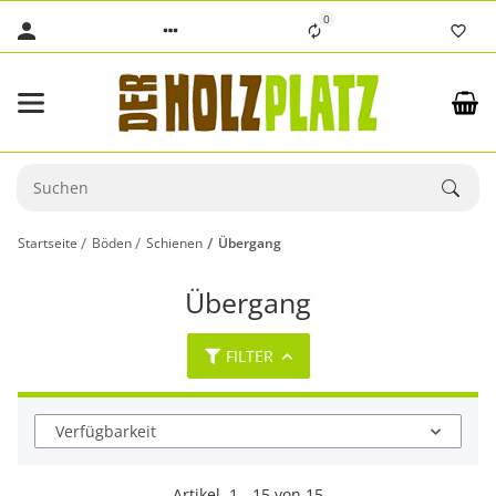
0
Startseite
Böden
Schienen
Übergang
Übergang
FILTER
Verfügbarkeit
Artikel
1
-
15
von
15