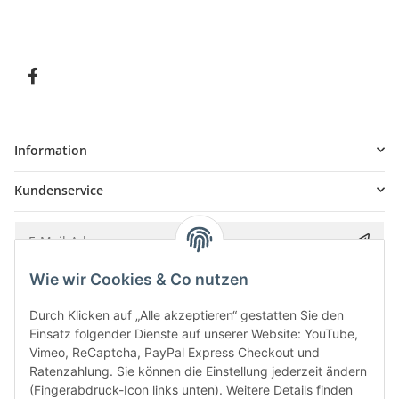
Information
Kundenservice
Wie wir Cookies & Co nutzen
Bitte senden Sie mir entsprechend Ihrer
Datenschutzerklärung
regelmäßig und
jederzeit widerruflich Informationen zu Ihrem Produktsortiment per E-Mail zu.
Durch Klicken auf „Alle akzeptieren“ gestatten Sie den
Einsatz folgender Dienste auf unserer Website: YouTube,
Vimeo, ReCaptcha, PayPal Express Checkout und
Ratenzahlung. Sie können die Einstellung jederzeit ändern
(Fingerabdruck-Icon links unten). Weitere Details finden