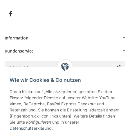
Information
Kundenservice
Wie wir Cookies & Co nutzen
Bitte senden Sie mir entsprechend Ihrer
Datenschutzerklärung
regelmäßig und
jederzeit widerruflich Informationen zu Ihrem Produktsortiment per E-Mail zu.
Durch Klicken auf „Alle akzeptieren“ gestatten Sie den
Einsatz folgender Dienste auf unserer Website: YouTube,
Vimeo, ReCaptcha, PayPal Express Checkout und
Ratenzahlung. Sie können die Einstellung jederzeit ändern
(Fingerabdruck-Icon links unten). Weitere Details finden
Sie unte
Konfigurieren
und in unserer
Datenschutzerklärung
.