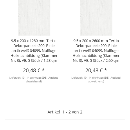
9,5 x 200 x 1280 mm Tertio
9,5 x 200 x 2600 mm Tertio
Dekorpaneele 200, Pinie
Dekorpaneele 200, Pinie
arcticweiß 04099, Nullfuge
arcticweiß 04099, Nullfuge
Holznachbildung (Klammer
Holznachbildung (Klammer
Nr. 3), VE: 5 Stück / 1,28 qm
Nr. 3), VE: 5 Stück / 2,60 qm
20,48 €
*
20,48 €
*
Lieferzeit:
10 - 14 Werktage
(DE - Ausland
Lieferzeit:
10 - 14 Werktage
(DE - Ausland
abweichend)
abweichend)
Artikel
1
-
2
von
2