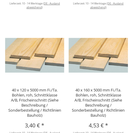
Lieferzeit:
10 - 14 Werktage
(DE - Ausland
Lieferzeit:
10 - 14 Werktage
(DE - Ausland
abweichend)
abweichend)
40 x 120 x 5000 mm Fi./Ta.
40 x 160 x 5000 mm Fi./Ta.
Bohlen, roh, Schnittklasse
Bohlen, roh, Schnittklasse
A/B, Frischeinschnitt (Siehe
A/B, Frischeinschnitt (Siehe
Beschreibung /
Beschreibung /
Sonderbestellung / Richtlinien
Sonderbestellung / Richtlinien
Bauholz)
Bauholz)
3,40 €
*
4,53 €
*
Lieferzeit:
10 - 14 Werktage
(DE - Ausland
Lieferzeit:
10 - 14 Werktage
(DE - Ausland