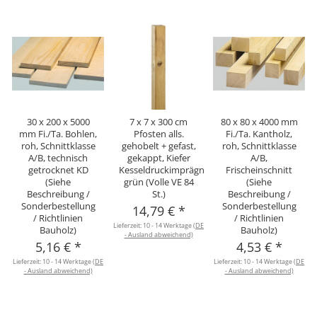
30 x 200 x 5000
7 x 7 x 300 cm
80 x 80 x 4000 mm
mm Fi./Ta. Bohlen,
Pfosten alls.
Fi./Ta. Kantholz,
roh, Schnittklasse
gehobelt + gefast,
roh, Schnittklasse
A/B, technisch
gekappt, Kiefer
A/B,
getrocknet KD
Kesseldruckimprägniert
Frischeinschnitt
(Siehe
grün (Volle VE 84
(Siehe
Beschreibung /
St.)
Beschreibung /
Sonderbestellung
Sonderbestellung
14,79 €
*
/ Richtlinien
/ Richtlinien
Lieferzeit:
10 - 14 Werktage
(DE
Bauholz)
Bauholz)
- Ausland abweichend)
5,16 €
*
4,53 €
*
Lieferzeit:
10 - 14 Werktage
(DE
Lieferzeit:
10 - 14 Werktage
(DE
L
- Ausland abweichend)
- Ausland abweichend)