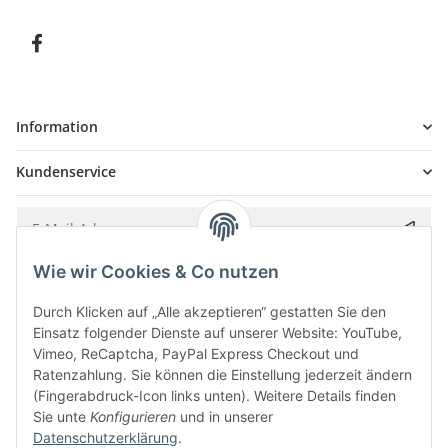
Information
Kundenservice
Wie wir Cookies & Co nutzen
Bitte senden Sie mir entsprechend Ihrer
Datenschutzerklärung
regelmäßig und
jederzeit widerruflich Informationen zu Ihrem Produktsortiment per E-Mail zu.
Durch Klicken auf „Alle akzeptieren“ gestatten Sie den
Einsatz folgender Dienste auf unserer Website: YouTube,
Vimeo, ReCaptcha, PayPal Express Checkout und
Ratenzahlung. Sie können die Einstellung jederzeit ändern
(Fingerabdruck-Icon links unten). Weitere Details finden
Sie unte
Konfigurieren
und in unserer
Datenschutzerklärung
.