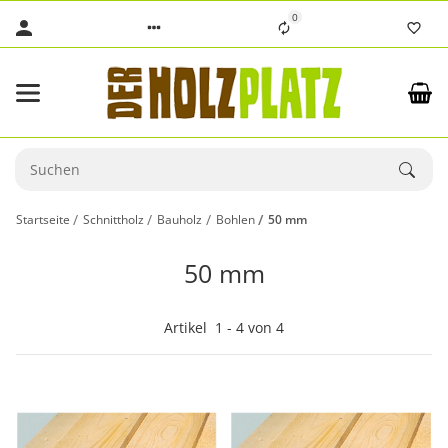
0
Startseite
Schnittholz
Bauholz
Bohlen
50 mm
50 mm
Artikel
1
-
4
von
4