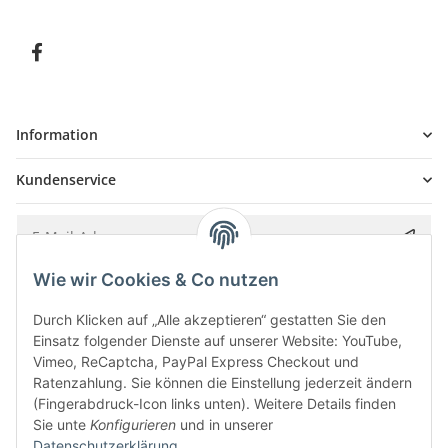
Information
Kundenservice
Wie wir Cookies & Co nutzen
Bitte senden Sie mir entsprechend Ihrer
Datenschutzerklärung
regelmäßig und
jederzeit widerruflich Informationen zu Ihrem Produktsortiment per E-Mail zu.
Durch Klicken auf „Alle akzeptieren“ gestatten Sie den
Einsatz folgender Dienste auf unserer Website: YouTube,
Vimeo, ReCaptcha, PayPal Express Checkout und
Ratenzahlung. Sie können die Einstellung jederzeit ändern
(Fingerabdruck-Icon links unten). Weitere Details finden
Sie unte
Konfigurieren
und in unserer
Datenschutzerklärung
.