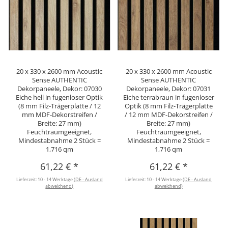
20 x 330 x 2600 mm Acoustic
20 x 330 x 2600 mm Acoustic
Sense AUTHENTIC
Sense AUTHENTIC
Dekorpaneele, Dekor: 07030
Dekorpaneele, Dekor: 07031
Eiche hell in fugenloser Optik
Eiche terrabraun in fugenloser
(8 mm Filz-Trägerplatte / 12
Optik (8 mm Filz-Trägerplatte
mm MDF-Dekorstreifen /
/ 12 mm MDF-Dekorstreifen /
Breite: 27 mm)
Breite: 27 mm)
Feuchtraumgeeignet,
Feuchtraumgeeignet,
Mindestabnahme 2 Stück =
Mindestabnahme 2 Stück =
1,716 qm
1,716 qm
61,22 €
*
61,22 €
*
Lieferzeit:
10 - 14 Werktage
(DE - Ausland
Lieferzeit:
10 - 14 Werktage
(DE - Ausland
abweichend)
abweichend)