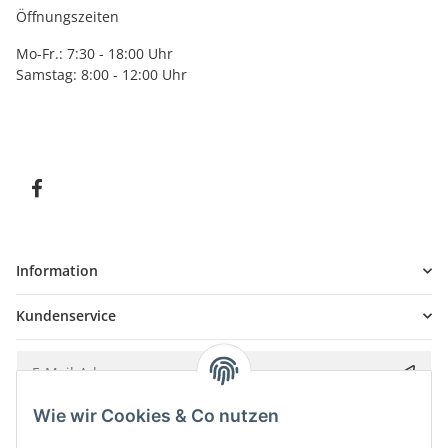
Öffnungszeiten
Mo-Fr.: 7:30 - 18:00 Uhr
Samstag: 8:00 - 12:00 Uhr
Information
Kundenservice
Wie wir Cookies & Co nutzen
Bitte senden Sie mir entsprechend Ihrer
Datenschutzerklärung
regelmäßig und
jederzeit widerruflich Informationen zu Ihrem Produktsortiment per E-Mail zu.