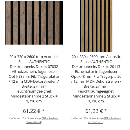
20 x 330 x 2600 mm Acoustic
20 x 330 x 2600 mm Acoustic
Sense AUTHENTIC
Sense AUTHENTIC
Dekorpaneele, Dekor: 07032
Dekorpaneele, Dekor: 20113
Altholzeichein, fugenloser
Eiche natur in fugenloser
Optik (8 mm Filz-Trägerplatte
Optik (8 mm Filz-Trägerplatte
/ 12 mm MDF-Dekorstreifen /
/ 12 mm MDF-Dekorstreifen /
Breite: 27 mm)
Breite: 27 mm)
Feuchtraumgeeignet,
Feuchtraumgeeignet,
Mindestabnahme 2 Stück =
Mindestabnahme 2 Stück =
1,716 qm
1,716 qm
61,22 €
*
61,22 €
*
Lieferzeit:
10 - 14 Werktage
(DE - Ausland
Lieferzeit:
10 - 14 Werktage
(DE - Ausland
abweichend)
abweichend)