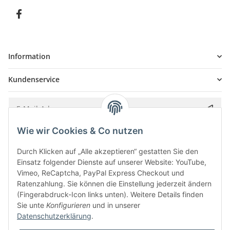
Information
Kundenservice
Wie wir Cookies & Co nutzen
Bitte senden Sie mir entsprechend Ihrer
Datenschutzerklärung
regelmäßig und
jederzeit widerruflich Informationen zu Ihrem Produktsortiment per E-Mail zu.
Durch Klicken auf „Alle akzeptieren“ gestatten Sie den
Einsatz folgender Dienste auf unserer Website: YouTube,
Vimeo, ReCaptcha, PayPal Express Checkout und
Ratenzahlung. Sie können die Einstellung jederzeit ändern
(Fingerabdruck-Icon links unten). Weitere Details finden
Sie unte
Konfigurieren
und in unserer
Datenschutzerklärung
.