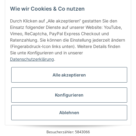
Information
Wie wir Cookies & Co nutzen
Kundenservice
Durch Klicken auf „Alle akzeptieren“ gestatten Sie den
Einsatz folgender Dienste auf unserer Website: YouTube,
Vimeo, ReCaptcha, PayPal Express Checkout und
Ratenzahlung. Sie können die Einstellung jederzeit ändern
Bitte senden Sie mir entsprechend Ihrer
Datenschutzerklärung
regelmäßig und
(Fingerabdruck-Icon links unten). Weitere Details finden
jederzeit widerruflich Informationen zu Ihrem Produktsortiment per E-Mail zu.
Sie unte
Konfigurieren
und in unserer
Datenschutzerklärung
.
Alle akzeptieren
Konfigurieren
* Alle Preise inkl. gesetzlicher USt., zzgl.
Versand
Ablehnen
Besucherzähler: 5843066