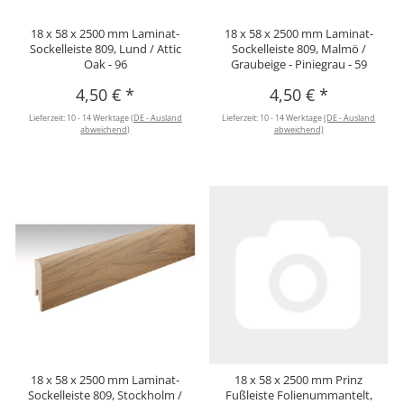
18 x 58 x 2500 mm Laminat-
18 x 58 x 2500 mm Laminat-
Sockelleiste 809, Lund / Attic
Sockelleiste 809, Malmö /
Oak - 96
Graubeige - Piniegrau - 59
4,50 €
*
4,50 €
*
Lieferzeit:
10 - 14 Werktage
(DE - Ausland
Lieferzeit:
10 - 14 Werktage
(DE - Ausland
abweichend)
abweichend)
18 x 58 x 2500 mm Laminat-
18 x 58 x 2500 mm Prinz
Sockelleiste 809, Stockholm /
Fußleiste Folienummantelt,