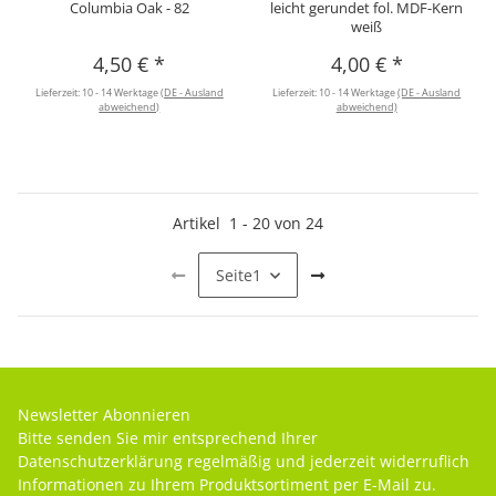
Columbia Oak - 82
leicht gerundet fol. MDF-Kern
weiß
4,50 €
*
4,00 €
*
Lieferzeit:
10 - 14 Werktage
(DE - Ausland
Lieferzeit:
10 - 14 Werktage
(DE - Ausland
abweichend)
abweichend)
Artikel
1
-
20
von
24
Seite
1
Newsletter Abonnieren
Bitte senden Sie mir entsprechend Ihrer
Datenschutzerklärung
regelmäßig und jederzeit widerruflich
Informationen zu Ihrem Produktsortiment per E-Mail zu.