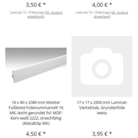
3,50 €
*
4,00 €
*
Lieferzeit:
10 - 14 Werktage
(DE - Ausland
Lieferzeit:
10 - 14 Werktage
(DE - Ausland
abweichend)
abweichend)
16 x 80 x 2380 mm Meister
17 x 17 x 2500 mm Laminat-
Fußleiste Folienummantelt 16
Viertelstab, Grundierfolie
MK, leicht gerundet fol. MDF-
weiss
Kern weiß 2222, streichfähig
(Metallclip MK)
4,50 €
*
3,95 €
*