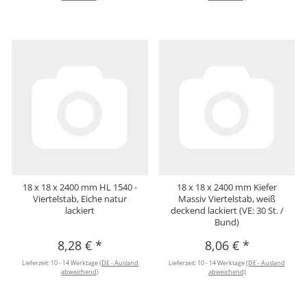
18 x 18 x 2400 mm HL 1540 -
18 x 18 x 2400 mm Kiefer
Viertelstab, Eiche natur
Massiv Viertelstab, weiß
lackiert
deckend lackiert (VE: 30 St. /
Bund)
8,28 €
*
8,06 €
*
Lieferzeit:
10 - 14 Werktage
(DE - Ausland
Lieferzeit:
10 - 14 Werktage
(DE - Ausland
abweichend)
abweichend)