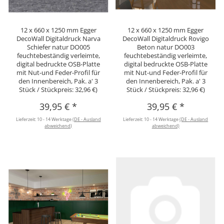
12 x 660 x 1250 mm Egger
12 x 660 x 1250 mm Egger
DecoWall Digitaldruck Narva
DecoWall Digitaldruck Rovigo
Schiefer natur DO005
Beton natur DO003
feuchtebeständig verleimte,
feuchtebeständig verleimte,
digital bedruckte OSB-Platte
digital bedruckte OSB-Platte
mit Nut-und Feder-Profil für
mit Nut-und Feder-Profil für
den Innenbereich, Pak. a' 3
den Innenbereich, Pak. a' 3
Stück / Stückpreis: 32,96 €)
Stück / Stückpreis: 32,96 €)
39,95 €
*
39,95 €
*
Lieferzeit:
10 - 14 Werktage
(DE - Ausland
Lieferzeit:
10 - 14 Werktage
(DE - Ausland
abweichend)
abweichend)