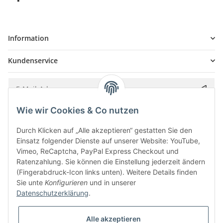
Information
Kundenservice
Wie wir Cookies & Co nutzen
Bitte senden Sie mir entsprechend Ihrer
Datenschutzerklärung
regelmäßig und
jederzeit widerruflich Informationen zu Ihrem Produktsortiment per E-Mail zu.
Durch Klicken auf „Alle akzeptieren“ gestatten Sie den
Einsatz folgender Dienste auf unserer Website: YouTube,
Vimeo, ReCaptcha, PayPal Express Checkout und
Ratenzahlung. Sie können die Einstellung jederzeit ändern
(Fingerabdruck-Icon links unten). Weitere Details finden
Sie unte
Konfigurieren
und in unserer
Datenschutzerklärung
.
Alle akzeptieren
* Alle Preise inkl. gesetzlicher USt., zzgl.
Versand