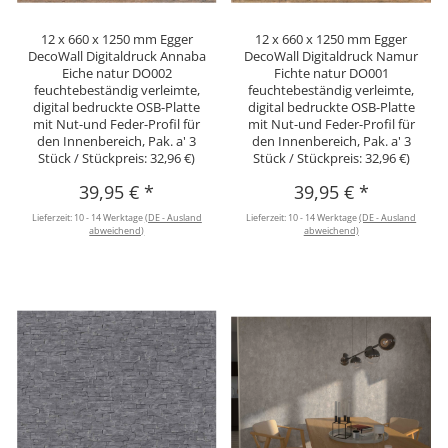
12 x 660 x 1250 mm Egger
12 x 660 x 1250 mm Egger
DecoWall Digitaldruck Annaba
DecoWall Digitaldruck Namur
Eiche natur DO002
Fichte natur DO001
feuchtebeständig verleimte,
feuchtebeständig verleimte,
digital bedruckte OSB-Platte
digital bedruckte OSB-Platte
mit Nut-und Feder-Profil für
mit Nut-und Feder-Profil für
den Innenbereich, Pak. a' 3
den Innenbereich, Pak. a' 3
Stück / Stückpreis: 32,96 €)
Stück / Stückpreis: 32,96 €)
39,95 €
*
39,95 €
*
Lieferzeit:
10 - 14 Werktage
(DE - Ausland
Lieferzeit:
10 - 14 Werktage
(DE - Ausland
abweichend)
abweichend)