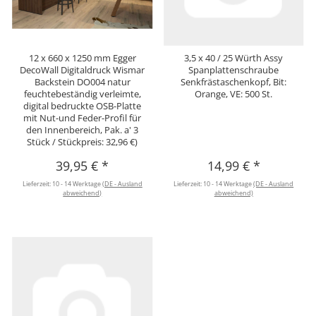
12 x 660 x 1250 mm Egger
3,5 x 40 / 25 Würth Assy
DecoWall Digitaldruck Wismar
Spanplattenschraube
Backstein DO004 natur
Senkfrästaschenkopf, Bit:
feuchtebeständig verleimte,
Orange, VE: 500 St.
digital bedruckte OSB-Platte
mit Nut-und Feder-Profil für
den Innenbereich, Pak. a' 3
Stück / Stückpreis: 32,96 €)
39,95 €
*
14,99 €
*
Lieferzeit:
10 - 14 Werktage
(DE - Ausland
Lieferzeit:
10 - 14 Werktage
(DE - Ausland
abweichend)
abweichend)