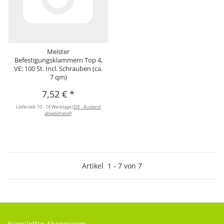
Meister
Befestigungsklammern Top 4,
VE: 100 St. Incl. Schrauben (ca.
7 qm)
7,52 €
*
Lieferzeit:
10 - 14 Werktage
(DE - Ausland
abweichend)
Artikel
1
-
7
von
7
Newsletter Abonnieren