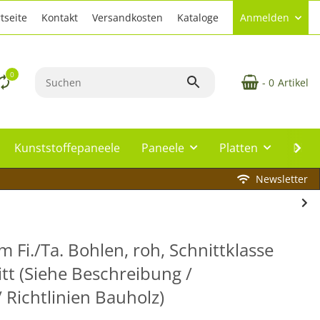
tseite
Kontakt
Versandkosten
Kataloge
Anmelden
0
- 0
Artikel
Kunststoffepaneele
Paneele
Platten
Plat
Newsletter
 Fi./Ta. Bohlen, roh, Schnittklasse
itt (Siehe Beschreibung /
 Richtlinien Bauholz)