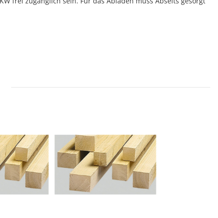
W frei zugänglich sein. Für das Abladen muss Abseits gesorgt