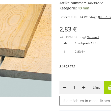
Artikelnummer:
34698272
Kategorie:
40 mm
Lieferzeit:
10 - 14 Werktage
(DE - Au
2,83 €
inkl. 19% USt. , zzgl.
Versand
ab
Stückpreis / Lfm.
1
2,83 €
*
34698272
Lfm.
Sie möchten in monatlichen