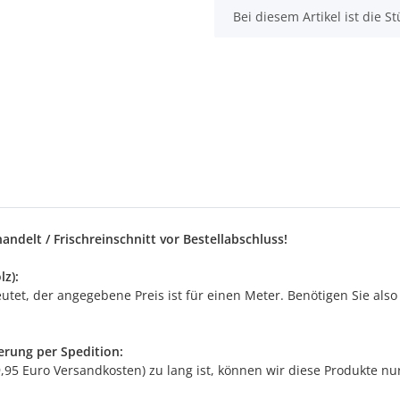
x
Bei diesem Artikel ist die Stü
ndelt / Frischreinschnitt vor Bestellabschluss!
z):
t, der angegebene Preis ist für einen Meter. Benötigen Sie also 5 
erung per Spedition:
9,95 Euro Versandkosten) zu lang ist, können wir diese Produkte n