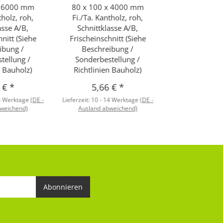
x 6000 mm
80 x 100 x 4000 mm
tholz, roh,
Fi./Ta. Kantholz, roh,
asse A/B,
Schnittklasse A/B,
nitt (Siehe
Frischeinschnitt (Siehe
ibung /
Beschreibung /
tellung /
Sonderbestellung /
n Bauholz)
Richtlinien Bauholz)
0 €
*
5,66 €
*
4 Werktage
(DE -
Lieferzeit:
10 - 14 Werktage
(DE -
weichend)
Ausland abweichend)
Abonnieren