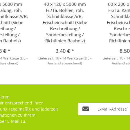
 x 5000 mm
40 x 120 x 5000 mm
60 x 200 
halung, roh,
Fi./Ta. Bohlen, roh,
Fi./Ta. Kan
ittklasse A/B,
Schnittklasse A/B,
Schnittkl
chnitt (Siehe
Frischeinschnitt (Siehe
Frischeinsch
eibung /
Beschreibung /
Beschre
stellung /
Sonderbestellung /
Sonderbes
en Bauholz)
Richtlinien Bauholz)
Richtlinie
3 €
*
3,40 €
*
8,5
 14 Werktage
(DE -
Lieferzeit:
10 - 14 Werktage
(DE -
Lieferzeit:
10 - 1
abweichend)
Ausland abweichend)
Ausland ab
ieren
mir entsprechend Ihrer
rung
regelmäßig und jederzeit
rmationen zu Ihrem
per E-Mail zu.