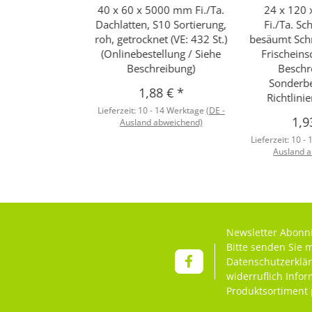
40 x 60 x 5000 mm Fi./Ta.
24 x 120
Dachlatten, S10 Sortierung,
Fi./Ta. Sc
roh, getrocknet (VE: 432 St.)
besäumt Schn
(Onlinebestellung / Siehe
Frischeins
Beschreibung)
Beschr
Sonderbe
1,88 €
*
Richtlini
Lieferzeit:
10 - 14 Werktage
(DE -
1,9
Ausland abweichend)
Lieferzeit:
10 -
Ausland 
Newsletter Abonn
Bitte senden Sie 
Datenschutzerklä
widerruflich Info
Produktsortiment 