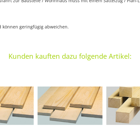
ahrt zur Baustelle / Wohnhaus muss mit einem Sattelzug / Plan-LK
nd können geringfügig abweichen.
Kunden kauften dazu folgende Artikel: