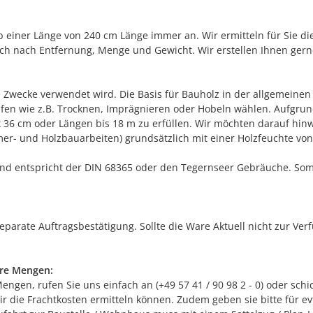
ab einer Länge von 240 cm Länge immer an. Wir ermitteln für Sie di
 sich nach Entfernung, Menge und Gewicht. Wir erstellen Ihnen ger
che Zwecke verwendet wird. Die Basis für Bauholz in der allgemein
ufen wie z.B. Trocknen, Imprägnieren oder Hobeln wählen. Aufgrun
36 cm oder Längen bis 18 m zu erfüllen. Wir möchten darauf hinwe
r- und Holzbauarbeiten) grundsätzlich mit einer Holzfeuchte von
und entspricht der DIN 68365 oder den Tegernseer Gebräuche. Somi
separate Auftragsbestätigung. Sollte die Ware Aktuell nicht zur Ve
ere Mengen:
gen, rufen Sie uns einfach an (+49 57 41 / 90 98 2 - 0) oder schic
 die Frachtkosten ermitteln können. Zudem geben sie bitte für ev