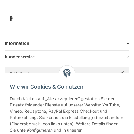
Information
Kundenservice
Wie wir Cookies & Co nutzen
Bitte senden Sie mir entsprechend Ihrer
Datenschutzerklärung
regelmäßig und
jederzeit widerruflich Informationen zu Ihrem Produktsortiment per E-Mail zu.
Durch Klicken auf „Alle akzeptieren“ gestatten Sie den
Einsatz folgender Dienste auf unserer Website: YouTube,
Vimeo, ReCaptcha, PayPal Express Checkout und
Ratenzahlung. Sie können die Einstellung jederzeit ändern
(Fingerabdruck-Icon links unten). Weitere Details finden
Sie unte
Konfigurieren
und in unserer