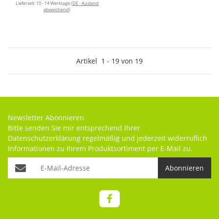
Lieferzeit:
10 - 14 Werktage
(DE - Ausland
abweichend)
Artikel
1
-
19
von
19
Newsletter Abonnieren
Bitte senden Sie mir entsprechend Ihrer
Datenschutzerklärung
regelmäßig und jederzeit widerruflich
Informationen zu Ihrem Produktsortiment per E-Mail zu.
Abonnieren