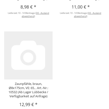
8,98 €
*
11,00 €
*
Lieferzeit:
10 - 14 Werktage
(DE - Ausland
Lieferzeit:
10 - 14 Werktage
(DE - Ausland
abweichend)
abweichend)
Zaunpfähle, braun,
Ø8x175cm, VE: 65, , Art.-Nr.:
10532 (Ab Lager Lübbecke /
Verfügbarkeit auf Anfrage)
12,99 €
*