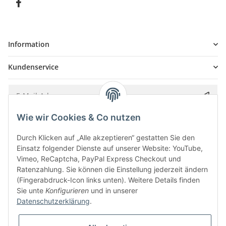
Information
Kundenservice
Wie wir Cookies & Co nutzen
Bitte senden Sie mir entsprechend Ihrer
Datenschutzerklärung
regelmäßig und
jederzeit widerruflich Informationen zu Ihrem Produktsortiment per E-Mail zu.
Durch Klicken auf „Alle akzeptieren“ gestatten Sie den
Einsatz folgender Dienste auf unserer Website: YouTube,
Vimeo, ReCaptcha, PayPal Express Checkout und
Ratenzahlung. Sie können die Einstellung jederzeit ändern
(Fingerabdruck-Icon links unten). Weitere Details finden
Sie unte
Konfigurieren
und in unserer
Datenschutzerklärung
.