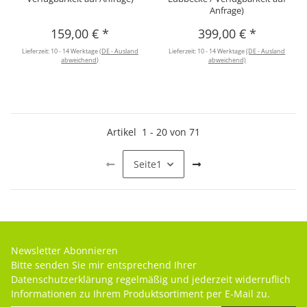
Anfrage)
159,00 €
*
399,00 €
*
Lieferzeit:
10 - 14 Werktage
(DE - Ausland
Lieferzeit:
10 - 14 Werktage
(DE - Ausland
abweichend)
abweichend)
Artikel
1
-
20
von
71
Seite
1
Newsletter Abonnieren
Bitte senden Sie mir entsprechend Ihrer
Datenschutzerklärung
regelmäßig und jederzeit widerruflich
Informationen zu Ihrem Produktsortiment per E-Mail zu.