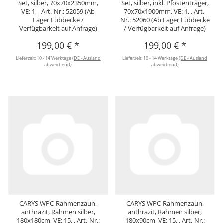
Set, silber, 70x70x2350mm,
Set, silber, inkl. Pfostenträger,
VE: 1, , Art.-Nr.: 52059 (Ab
70x70x1900mm, VE: 1, , Art.-
Lager Lübbecke /
Nr.: 52060 (Ab Lager Lübbecke
Verfügbarkeit auf Anfrage)
/ Verfügbarkeit auf Anfrage)
199,00 €
*
199,00 €
*
Lieferzeit:
10 - 14 Werktage
(DE - Ausland
Lieferzeit:
10 - 14 Werktage
(DE - Ausland
abweichend)
abweichend)
CARYS WPC-Rahmenzaun,
CARYS WPC-Rahmenzaun,
anthrazit, Rahmen silber,
anthrazit, Rahmen silber,
180x180cm, VE: 15, , Art.-Nr.:
180x90cm, VE: 15, , Art.-Nr.: