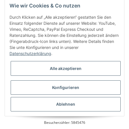
Wie wir Cookies & Co nutzen
Kundenservice
Durch Klicken auf „Alle akzeptieren“ gestatten Sie den
Einsatz folgender Dienste auf unserer Website: YouTube,
Vimeo, ReCaptcha, PayPal Express Checkout und
Ratenzahlung. Sie können die Einstellung jederzeit ändern
Bitte senden Sie mir entsprechend Ihrer
Datenschutzerklärung
regelmäßig und
(Fingerabdruck-Icon links unten). Weitere Details finden
jederzeit widerruflich Informationen zu Ihrem Produktsortiment per E-Mail zu.
Sie unte
Konfigurieren
und in unserer
Datenschutzerklärung
.
Alle akzeptieren
Konfigurieren
* Alle Preise inkl. gesetzlicher USt., zzgl.
Versand
Ablehnen
Besucherzähler: 5845476
Alle Preise inkl. MwSt.