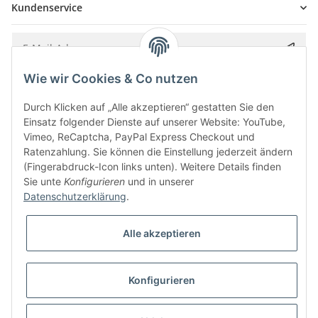
Kundenservice
Wie wir Cookies & Co nutzen
Bitte senden Sie mir entsprechend Ihrer
Datenschutzerklärung
regelmäßig und
jederzeit widerruflich Informationen zu Ihrem Produktsortiment per E-Mail zu.
Durch Klicken auf „Alle akzeptieren“ gestatten Sie den
Einsatz folgender Dienste auf unserer Website: YouTube,
Vimeo, ReCaptcha, PayPal Express Checkout und
Ratenzahlung. Sie können die Einstellung jederzeit ändern
(Fingerabdruck-Icon links unten). Weitere Details finden
Sie unte
Konfigurieren
und in unserer
Datenschutzerklärung
.
Alle akzeptieren
* Alle Preise inkl. gesetzlicher USt., zzgl.
Versand
Konfigurieren
Besucherzähler: 5840632
Alle Preise inkl. MwSt.
Umsetzung
Vlarom E-Commerce Agentur
| Powered by
JTL-Shop
|