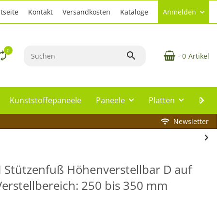
tseite
Kontakt
Versandkosten
Kataloge
Anmelden
0
- 0
Artikel
Kunststoffepaneele
Paneele
Platten
Plat
Newsletter
 Stützenfuß Höhenverstellbar D auf
erstellbereich: 250 bis 350 mm