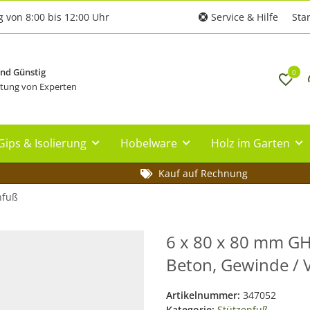
g von 8:00 bis 12:00 Uhr
Service & Hilfe
Star
und Günstig
0
tung von Experten
Gips & Isolierung
Hobelware
Holz im Garten
Kauf auf Rechnung
nfuß
6 x 80 x 80 mm GH
Beton, Gewinde / V
Artikelnummer:
347052
Kategorie:
Stützenfuß