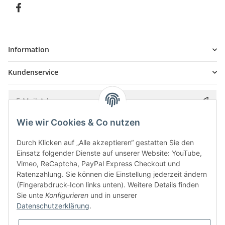
Information
Kundenservice
Wie wir Cookies & Co nutzen
Bitte senden Sie mir entsprechend Ihrer
Datenschutzerklärung
regelmäßig und
jederzeit widerruflich Informationen zu Ihrem Produktsortiment per E-Mail zu.
Durch Klicken auf „Alle akzeptieren“ gestatten Sie den
Einsatz folgender Dienste auf unserer Website: YouTube,
Vimeo, ReCaptcha, PayPal Express Checkout und
Ratenzahlung. Sie können die Einstellung jederzeit ändern
(Fingerabdruck-Icon links unten). Weitere Details finden
Sie unte
Konfigurieren
und in unserer
Datenschutzerklärung
.