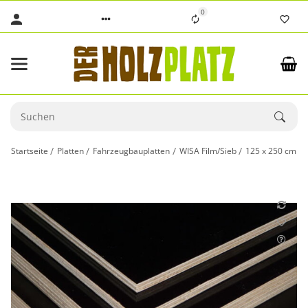
0
Startseite
Platten
Fahrzeugbauplatten
WISA Film/Sieb
125 x 250 cm