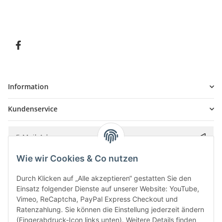
Information
Kundenservice
Wie wir Cookies & Co nutzen
Bitte senden Sie mir entsprechend Ihrer
Datenschutzerklärung
regelmäßig und
jederzeit widerruflich Informationen zu Ihrem Produktsortiment per E-Mail zu.
Durch Klicken auf „Alle akzeptieren“ gestatten Sie den
Einsatz folgender Dienste auf unserer Website: YouTube,
Vimeo, ReCaptcha, PayPal Express Checkout und
Ratenzahlung. Sie können die Einstellung jederzeit ändern
(Fingerabdruck-Icon links unten). Weitere Details finden