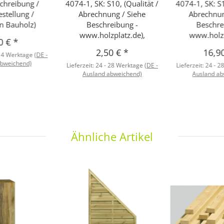
schreibung /
4074-1, SK: S10, (Qualität /
4074-1, SK: S1
stellung /
Abrechnung / Siehe
Abrechnun
en Bauholz)
Beschreibung -
Beschre
www.holzplatz.de),
www.holzp
0 €
*
2,50 €
*
16,9
 14 Werktage
(DE -
abweichend)
Lieferzeit:
24 - 28 Werktage
(DE -
Lieferzeit:
24 - 2
Ausland abweichend)
Ausland ab
Ähnliche Artikel