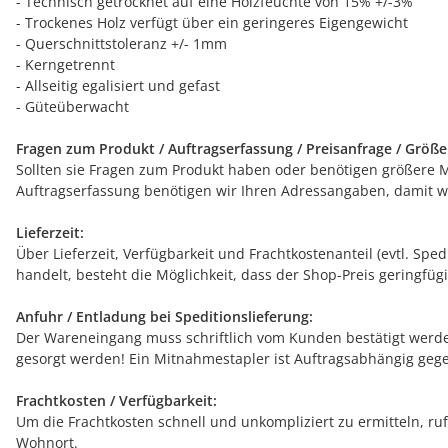
- Technisch getrocknet auf eine Holzfeuchte von 15% +/-3%
- Trockenes Holz verfügt über ein geringeres Eigengewicht
- Querschnittstoleranz +/- 1mm
- Kerngetrennt
- Allseitig egalisiert und gefast
- Güteüberwacht
Fragen zum Produkt / Auftragserfassung / Preisanfrage / Größ
Sollten sie Fragen zum Produkt haben oder benötigen größere Men
Auftragserfassung benötigen wir Ihren Adressangaben, damit wi
Lieferzeit:
Über Lieferzeit, Verfügbarkeit und Frachtkostenanteil (evtl. Sp
handelt, besteht die Möglichkeit, dass der Shop-Preis geringfügi
Anfuhr / Entladung bei Speditionslieferung:
Der Wareneingang muss schriftlich vom Kunden bestätigt werden
gesorgt werden! Ein Mitnahmestapler ist Auftragsabhängig gege
Frachtkosten / Verfügbarkeit:
Um die Frachtkosten schnell und unkompliziert zu ermitteln, ruf
Wohnort.