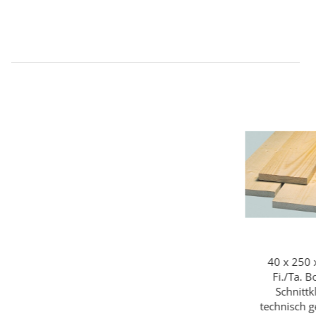
40 x 250
Fi./Ta. B
Schnittk
technisch 