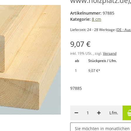
www.holzplatz.de)
Artikelnummer:
97885
Kategorie:
8 cm
Lieferzeit:
24 - 28 Werktage
(DE - Au
9,07 €
inkl. 19% USt. , zzgl.
Versand
ab
Stückpreis / Lfm.
1
9,07 €
*
97885
Lfm.
Sie möchten in monatlichen