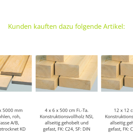
Kunden kauften dazu folgende Artikel:
 x 5000 mm
4 x 6 x 500 cm Fi.-Ta.
12 x 12 c
ohlen, roh,
Konstruktionsvollholz NSI,
Konstruktions
lasse A/B,
allseitig gehobelt und
allseitig g
getrocknet KD
gefast, FK: C24, SF: DIN
gefast, FK: 