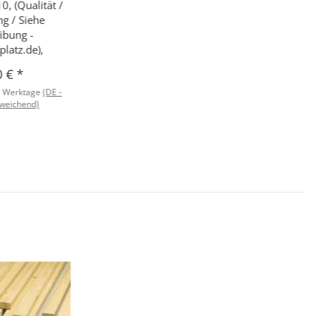
0, (Qualität /
g / Siehe
ibung -
latz.de),
0 €
*
8 Werktage
(DE -
weichend)