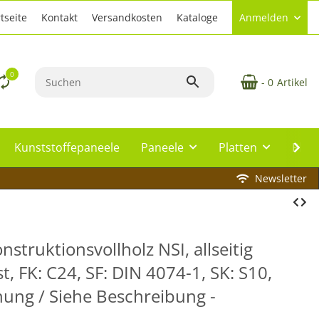
tseite
Kontakt
Versandkosten
Kataloge
Anmelden
0
- 0
Artikel
Kunststoffepaneele
Paneele
Platten
Plat
Newsletter
onstruktionsvollholz NSI, allseitig
, FK: C24, SF: DIN 4074-1, SK: S10,
nung / Siehe Beschreibung -