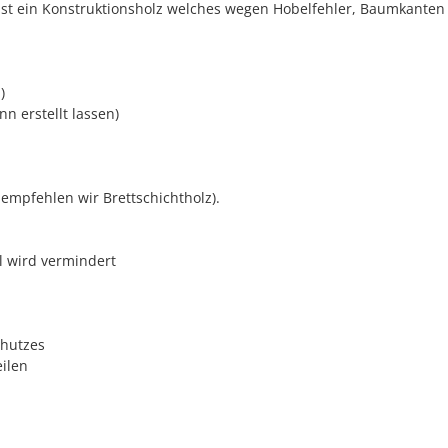
H ist ein Konstruktionsholz welches wegen Hobelfehler, Baumkante
)
n erstellt lassen)
empfehlen wir Brettschichtholz).
l wird vermindert
chutzes
eilen